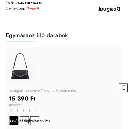
EAN:
8445110716410
Elérhetőség:
Elfogyott
Egymáshoz illő darabok
Desigual - MANHATTAN - Női oldaltáska
15 390 Ft
32 990 Ft
Kosárba
Kívánságlistára
Összehasonlítás