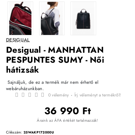
DESIGUAL
Desigual - MANHATTAN
PESPUNTES SUMY - Női
hátizsák
Sajnáljuk, de ez a termék már nem érhető el
webáruházunkban.
0 vélemény
-
Írj véleményt a termékről!
36 990 Ft
Áraink az ÁFA értékét tartalmazzák!
Cikkszám:
25WAKP172000U