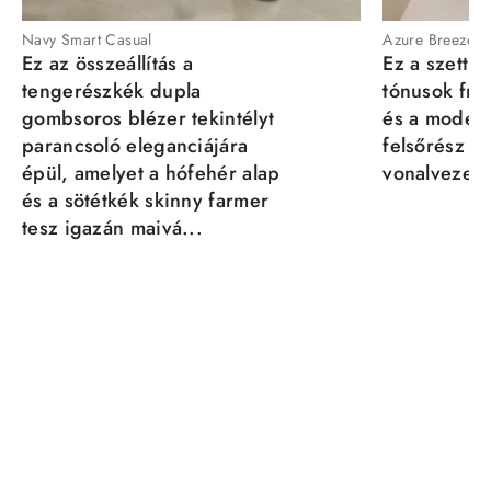
Navy Smart Casual
Azure Breeze
Ez az összeállítás a
Ez a szett a
tengerészkék dupla
tónusok fris
gombsoros blézer tekintélyt
és a moder
parancsoló eleganciájára
felsőrész st
épül, amelyet a hófehér alap
vonalvezeté
és a sötétkék skinny farmer
tesz igazán maivá...