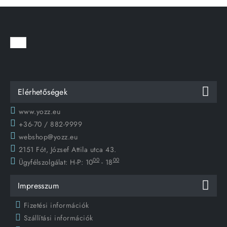
Elérhetőségek
www.yozz.eu
+36-70 / 882-9999
webshop@yozz.eu
2151 Fót, József Attila utca 43.
00
00
Ügyfélszolgálat:
H-P: 10
- 18
Impresszum
Fizetési információk
Szállítási információk