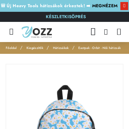
🎒 Új Heavy Tools hátizsákok érkeztek! ➡️
MEGNÉZEM
KÉSZLETKISÖPRÉS
Kiegészítők
Hátizsákok
Eastpak - Orbit - Női hátizsák
h
o
m
e