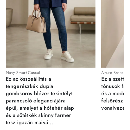
Navy Smart Casual
Azure Breeze
Ez az összeállítás a
Ez a szett a
tengerészkék dupla
tónusok fris
gombsoros blézer tekintélyt
és a moder
parancsoló eleganciájára
felsőrész st
épül, amelyet a hófehér alap
vonalvezeté
és a sötétkék skinny farmer
tesz igazán maivá...