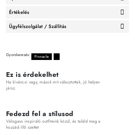
Értékelés
Ügyfélszolgálat / Szállítás
Gyorskeresés:
Pinnacle
Ez is érdekelhet
Ha kíváncsi vagy, mások mit választottak, jó helyen
jársz.
Fedezd fel a stílusod
Válogass inspiráló outfiteink közül, és találd meg a
hozzád illő szettet