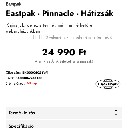
Eastpak
Eastpak - Pinnacle - Hátizsák
Sajnáljuk, de ez a termék már nem érhető el
webáruházunkban.
0 vélemény
-
Írj véleményt a termékről!
24 990 Ft
Áraink az ÁFA értékét tartalmazzák!
Cikkszám:
EK00006026W1
EAN:
5400806988130
Elérhetőség:
2-3 nap
Termékleírás
Specifikáció