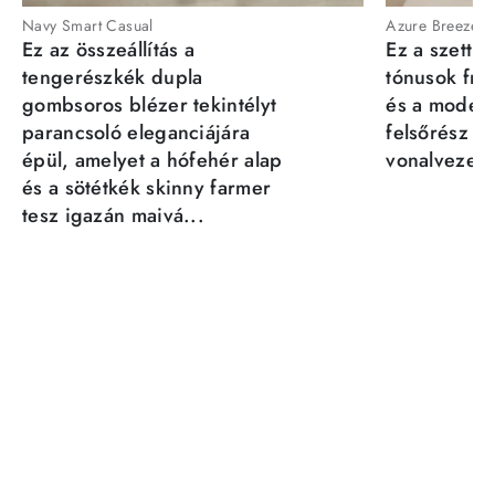
Navy Smart Casual
Azure Breeze
Ez az összeállítás a
Ez a szett a
tengerészkék dupla
tónusok fris
gombsoros blézer tekintélyt
és a moder
parancsoló eleganciájára
felsőrész st
épül, amelyet a hófehér alap
vonalvezeté
és a sötétkék skinny farmer
tesz igazán maivá...