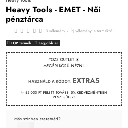
Heavy Tools
Heavy Tools - EMET - Női
pénztárca
0 vélemény
-
Írj véleményt a termékről!
TOP termék
Legjobb ár
YOZZ OUTLET ☀️
MEGÉRI KÖRÜLNÉZNI!
EXTRA5
HASZNÁLD A KÓDOT:
✨ 45.000 FT FELETT TOVÁBBI 5% KEDVEZMÉNYBEN
RÉSZESÜLSZ!
Más színben szeretnéd?