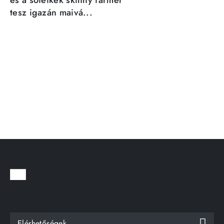
és a sötétkék skinny farmer
tesz igazán maivá...
Elérhetőségek