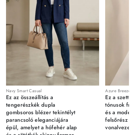
Navy Smart Casual
Azure Breeze
Ez az összeállítás a
Ez a szett a
tengerészkék dupla
tónusok fris
gombsoros blézer tekintélyt
és a moder
parancsoló eleganciájára
felsőrész st
épül, amelyet a hófehér alap
vonalvezeté