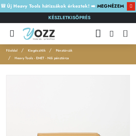
🎒 Új Heavy Tools hátizsákok érkeztek! ➡️
MEGNÉZEM
KÉSZLETKISÖPRÉS
Kiegészítők
Pénztárcák
h
Heavy Tools - EMET - Női pénztárca
o
m
e