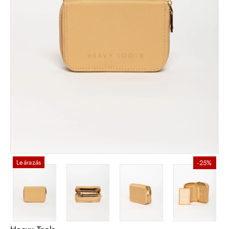
Leárazás
-25%