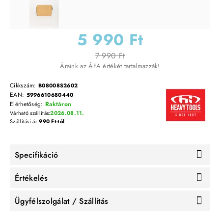
5 990 Ft
7 990 Ft
Áraink az ÁFA értékét tartalmazzák!
Cikkszám:
B08008S2602
EAN:
5996610680440
Elérhetőség:
Raktáron
Várható szállítás:
2026.08.11.
Szállítási ár:
990 Ft-tól
Specifikáció
Értékelés
Ügyfélszolgálat / Szállítás