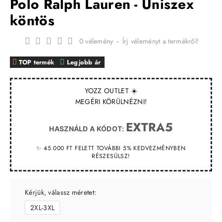
Polo Ralph Lauren - Uniszex
köntös
0 vélemény
-
Írj véleményt a termékről!
TOP termék
Legjobb ár
YOZZ OUTLET ☀️
MEGÉRI KÖRÜLNÉZNI!
EXTRA5
HASZNÁLD A KÓDOT:
✨ 45.000 FT FELETT TOVÁBBI 5% KEDVEZMÉNYBEN
RÉSZESÜLSZ!
Kérjük, válassz méretet:
2XL-3XL