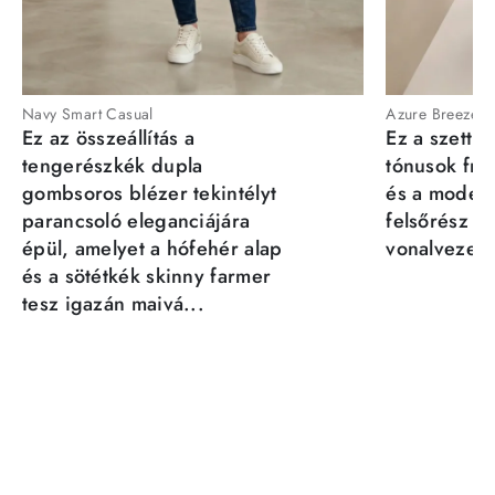
Navy Smart Casual
Azure Breeze
Ez az összeállítás a
Ez a szett a
tengerészkék dupla
tónusok fris
gombsoros blézer tekintélyt
és a moder
parancsoló eleganciájára
felsőrész st
épül, amelyet a hófehér alap
vonalvezeté
és a sötétkék skinny farmer
tesz igazán maivá...