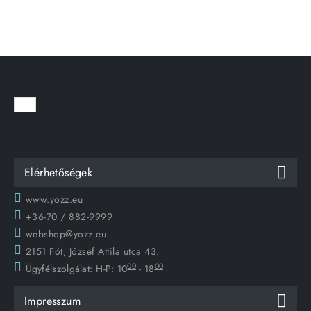
Elérhetőségek
www.yozz.eu
+36-70 / 882-9999
webshop@yozz.eu
2151 Fót, József Attila utca 43.
00
00
Ügyfélszolgálat:
H-P: 10
- 18
Impresszum