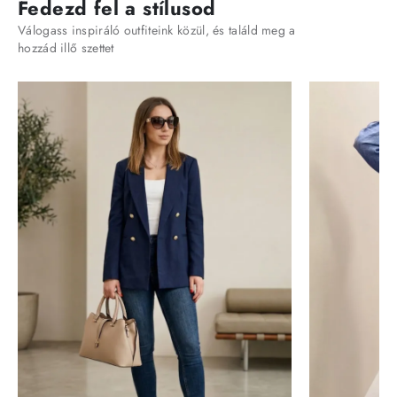
Fedezd fel a stílusod
Válogass inspiráló outfiteink közül, és találd meg a
hozzád illő szettet