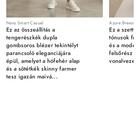
Navy Smart Casual
Azure Breeze
Ez az összeállítás a
Ez a szett a
tengerészkék dupla
tónusok fris
gombsoros blézer tekintélyt
és a moder
parancsoló eleganciájára
felsőrész st
épül, amelyet a hófehér alap
vonalvezeté
és a sötétkék skinny farmer
tesz igazán maivá...