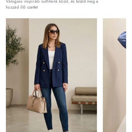
Válogass inspiráló outfiteink közül, és találd meg a
hozzád illő szettet