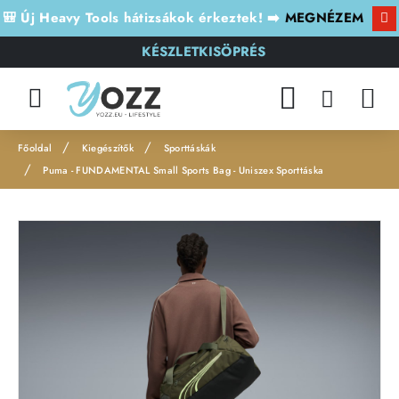
🎒 Új Heavy Tools hátizsákok érkeztek! ➡️
MEGNÉZEM
KÉSZLETKISÖPRÉS
Kiegészítők
Sporttáskák
h
Puma - FUNDAMENTAL Small Sports Bag - Uniszex Sporttáska
o
m
e