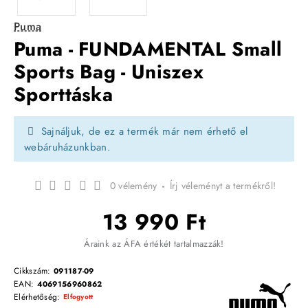
Puma
Puma - FUNDAMENTAL Small
Sports Bag - Uniszex
Sporttáska
Sajnáljuk, de ez a termék már nem érhető el
webáruházunkban.
0 vélemény
-
Írj véleményt a termékről!
13 990 Ft
Áraink az ÁFA értékét tartalmazzák!
Cikkszám:
091187-09
EAN:
4069156960862
Elérhetőség:
Elfogyott