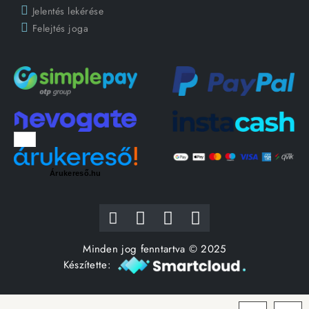
Jelentés lekérése
Felejtés joga
Árukereső.hu
Minden jog fenntartva © 2025
Készítette: