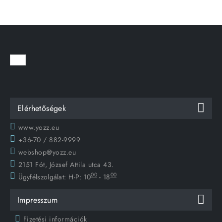
Elérhetőségek
www.yozz.eu
+36-70 / 882-9999
webshop@yozz.eu
2151 Fót, József Attila utca 43.
00
00
Ügyfélszolgálat:
H-P: 10
- 18
Impresszum
Fizetési információk