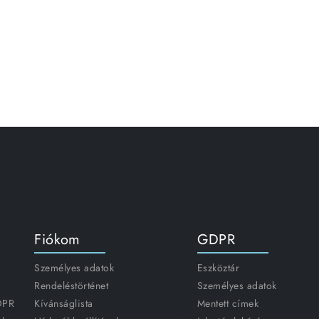
Fiókom
GDPR
Személyes adatok
Eszköztár
Rendeléstörténet
Személyes adatok
GDPR
Kívánságlista
Mentett címek