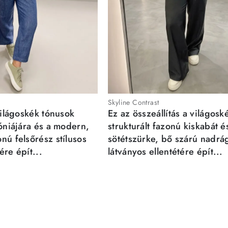
Skyline Contrast
világoskék tónusok
Ez az összeállítás a világosk
móniájára és a modern,
strukturált fazonú kiskabát é
nú felsőrész stílusos
sötétszürke, bő szárú nadrá
re épít...
látványos ellentétére épít...