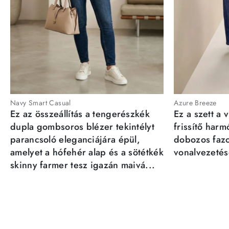
Navy Smart Casual
Azure Breeze
Ez az összeállítás a tengerészkék
Ez a szett a 
dupla gombsoros blézer tekintélyt
frissítő har
parancsoló eleganciájára épül,
dobozos fazo
amelyet a hófehér alap és a sötétkék
vonalvezetésé
skinny farmer tesz igazán maivá...