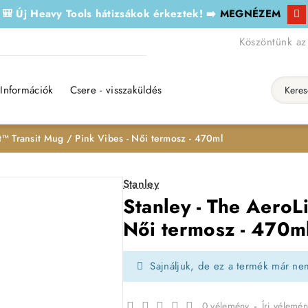
🎒 Új Heavy Tools hátizsákok érkeztek! ➡️
MEGNÉZEM
Köszöntünk az
Információk
Csere - visszaküldés
Keresés..
t™ Transit Mug / Pink Vibes - Női termosz - 470ml
Stanley
Stanley - The AeroL
Női termosz - 470m
Sajnáljuk, de ez a termék már ne
0 vélemény
-
Írj vélemén