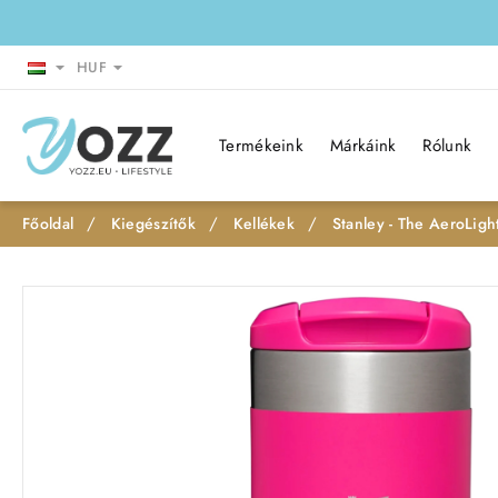
HUF
Termékeink
Márkáink
Rólunk
Kiegészítők
Kellékek
Stanley - The AeroLigh
h
o
m
e