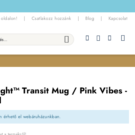
 oldalon!
|
Csatlakozz hozzánk
|
Blog
|
Kapcsolat
.
ight™ Transit Mug / Pink Vibes -
l
m érhető el webáruházunkban.
yt a termékről!