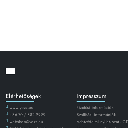
Elérhetőségek
Impresszum
www.yozz.eu
Fizetési információk
+36-70 / 882-9999
Szállítási információk
webshop@yozz.eu
Adatvédelmi nyilatkozat - 