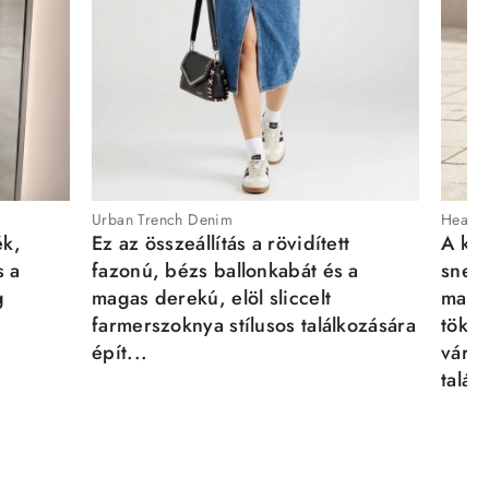
Urban Trench Denim
Heartb
ék,
Ez az összeállítás a rövidített
A kén
s a
fazonú, bézs ballonkabát és a
sneak
g
magas derekú, elöl sliccelt
magab
farmerszoknya stílusos találkozására
tökél
épít...
város
talál