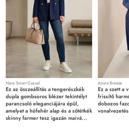
Navy Smart Casual
Azure Breeze
Ez az összeállítás a tengerészkék
Ez a szett a 
dupla gombsoros blézer tekintélyt
frissítő har
parancsoló eleganciájára épül,
dobozos fazo
amelyet a hófehér alap és a sötétkék
vonalvezetésé
skinny farmer tesz igazán maivá...