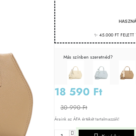
HASZNÁ
✨ 45.000 FT FELET
Más színben szeretnéd?
18 590 Ft
30 990 Ft
Áraink az ÁFA értékét tartalmazzák!