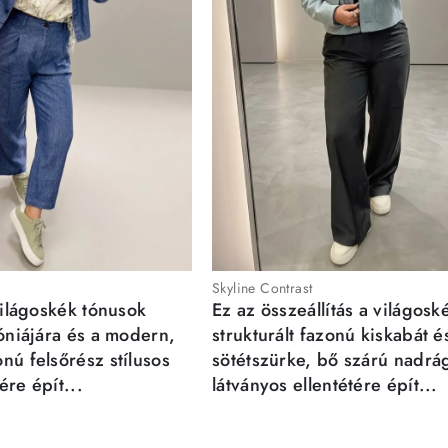
Skyline Contrast
világoskék tónusok
Ez az összeállítás a világosk
móniájára és a modern,
strukturált fazonú kiskabát é
nú felsőrész stílusos
sötétszürke, bő szárú nadrá
re épít...
látványos ellentétére épít...