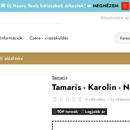
🎒 Új Heavy Tools hátizsákok érkeztek! ➡️
MEGNÉZEM
Köszöntünk az
Információk
Csere - visszaküldés
Keresés..
ői oldaltáska
Tamaris
Tamaris - Karolin - 
0 vélemény
-
Írj vélemén
TOP termék
Legjobb ár