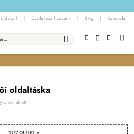
 oldalon!
|
Csatlakozz hozzánk
|
Blog
|
Kapcsolat
.
Női oldaltáska
yt a termékről!
YOZZ OUTLET ☀️