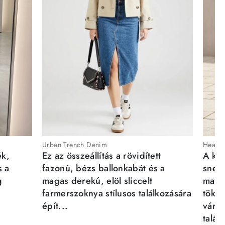
Urban Trench Denim
Heartb
ék,
Ez az összeállítás a rövidített
A kén
s a
fazonú, bézs ballonkabát és a
sneak
g
magas derekú, elöl sliccelt
magab
farmerszoknya stílusos találkozására
tökél
épít...
város
talál