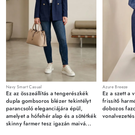
Navy Smart Casual
Azure Breeze
Ez az összeállítás a tengerészkék
Ez a szett a 
dupla gombsoros blézer tekintélyt
frissítő har
parancsoló eleganciájára épül,
dobozos fazo
amelyet a hófehér alap és a sötétkék
vonalvezetésé
skinny farmer tesz igazán maivá...