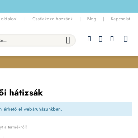
 oldalon!
|
Csatlakozz hozzánk
|
Blog
|
Kapcsolat
.
ői hátizsák
m érhető el webáruházunkban.
yt a termékről!