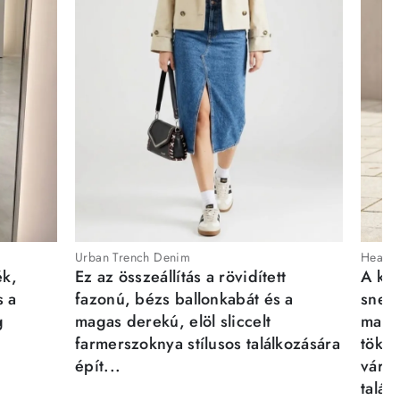
Urban Trench Denim
Heartb
ék,
Ez az összeállítás a rövidített
A kén
s a
fazonú, bézs ballonkabát és a
sneak
g
magas derekú, elöl sliccelt
magab
farmerszoknya stílusos találkozására
tökél
épít...
város
talál