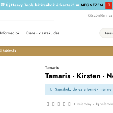
🎒 Új Heavy Tools hátizsákok érkeztek! ➡️
MEGNÉZEM
Köszöntünk az
Információk
Csere - visszaküldés
Keresés..
ői hátizsák
Tamaris
Tamaris - Kirsten - N
Sajnáljuk, de ez a termék már ne
0 vélemény
-
Írj vélemén