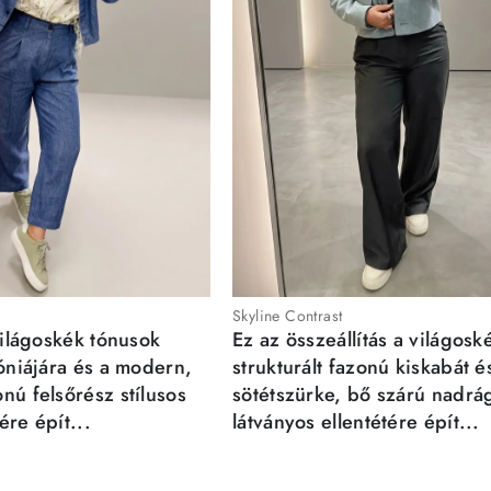
Skyline Contrast
világoskék tónusok
Ez az összeállítás a világosk
móniájára és a modern,
strukturált fazonú kiskabát é
nú felsőrész stílusos
sötétszürke, bő szárú nadrá
re épít...
látványos ellentétére épít...