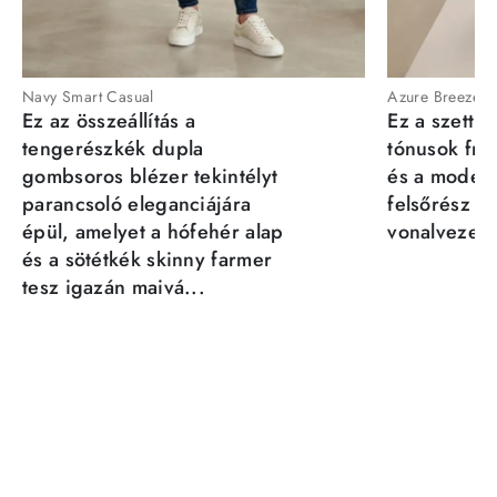
Navy Smart Casual
Azure Breeze
Ez az összeállítás a
Ez a szett a
tengerészkék dupla
tónusok fris
gombsoros blézer tekintélyt
és a moder
parancsoló eleganciájára
felsőrész st
épül, amelyet a hófehér alap
vonalvezeté
és a sötétkék skinny farmer
tesz igazán maivá...