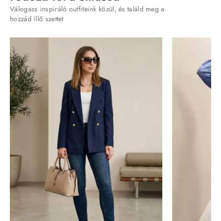
Válogass inspiráló outfiteink közül, és találd meg a
hozzád illő szettet