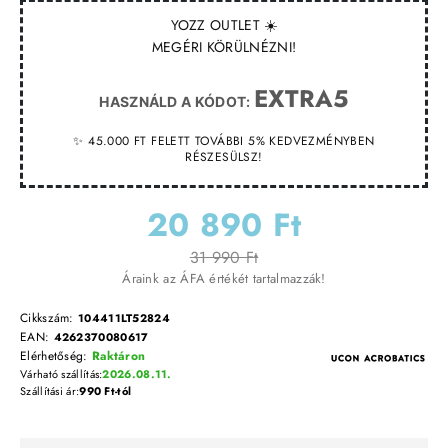
YOZZ OUTLET ☀️
MEGÉRI KÖRÜLNÉZNI!
EXTRA5
HASZNÁLD A KÓDOT:
✨ 45.000 FT FELETT TOVÁBBI 5% KEDVEZMÉNYBEN
RÉSZESÜLSZ!
20 890 Ft
31 990 Ft
Áraink az ÁFA értékét tartalmazzák!
Cikkszám:
104411LT52824
EAN:
4262370080617
Elérhetőség:
Raktáron
Várható szállítás:
2026.08.11.
Szállítási ár:
990 Ft-tól