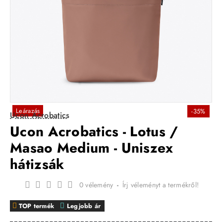
Leárazás
-35%
Ucon Acrobatics
Ucon Acrobatics - Lotus /
Masao Medium - Uniszex
hátizsák
0 vélemény
-
Írj véleményt a termékről!
TOP termék
Legjobb ár