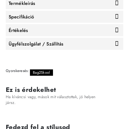
Termékleírás
Specifikáció
Értékelés
Ügyfélszolgálat / Szállítás
Gyorskeresés:
Bag2Skool
Ez is érdekelhet
Ha kíváncsi vagy, mások mit választottak, jó helyen
jársz.
Fedezd fel a stílusod