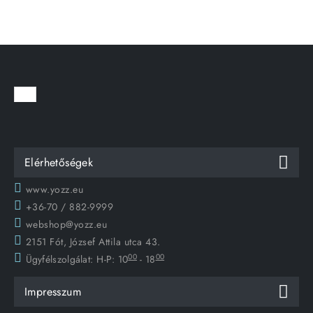
Elérhetőségek
www.yozz.eu
+36-70 / 882-9999
webshop@yozz.eu
2151 Fót, József Attila utca 43.
00
00
Ügyfélszolgálat:
H-P: 10
- 18
Impresszum