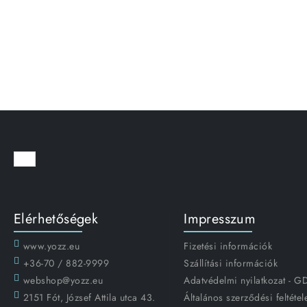
Elérhetőségek
Impresszum
www.yozz.eu
Fizetési információk
+36-70 / 882-9999
Szállítási információk
webshop@yozz.eu
Adatvédelmi nyilatkozat - 
2151 Fót, József Attila utca 43.
Általános szerződési feltétel