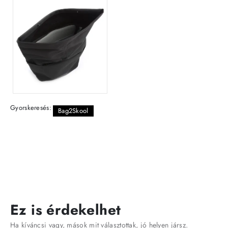
Gyorskeresés:
Bag2Skool
Ez is érdekelhet
Ha kíváncsi vagy, mások mit választottak, jó helyen jársz.