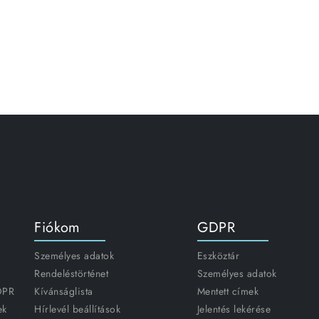
Fiókom
GDPR
Személyes adatok
Eszköztár
Rendeléstörténet
Személyes adatok
GDPR
Kívánságlista
Mentett címek
ek
Hírlevél beállítások
Jelentés lekérése