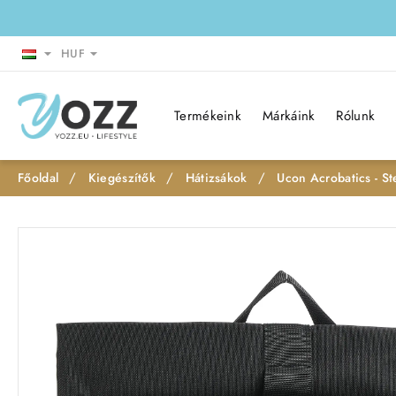
HUF
Termékeink
Márkáink
Rólunk
Kiegészítők
Hátizsákok
Ucon Acrobatics - St
h
o
m
e