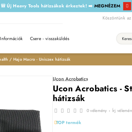
🎒 Új Heavy Tools hátizsákok érkeztek! ➡️
MEGNÉZEM
Köszöntünk az
Információk
Csere - visszaküldés
Keresés..
ealth / Hajo Macro - Uniszex hátizsák
Ucon Acrobatics
Ucon Acrobatics - S
hátizsák
0 vélemény
-
Írj vélemén
TOP termék