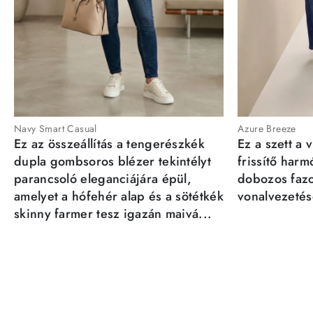
Navy Smart Casual
Azure Breeze
Ez az összeállítás a tengerészkék
Ez a szett a 
dupla gombsoros blézer tekintélyt
frissítő har
parancsoló eleganciájára épül,
dobozos fazo
amelyet a hófehér alap és a sötétkék
vonalvezetésé
skinny farmer tesz igazán maivá...