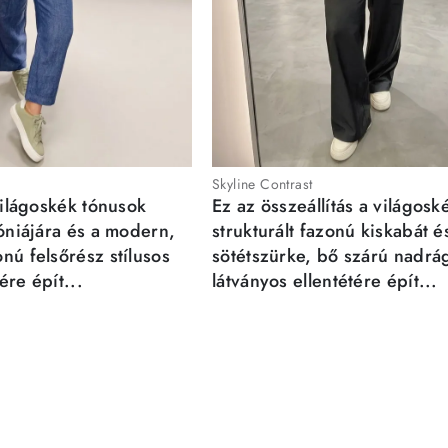
Skyline Contrast
világoskék tónusok
Ez az összeállítás a világosk
móniájára és a modern,
strukturált fazonú kiskabát é
nú felsőrész stílusos
sötétszürke, bő szárú nadrá
re épít...
látványos ellentétére épít...