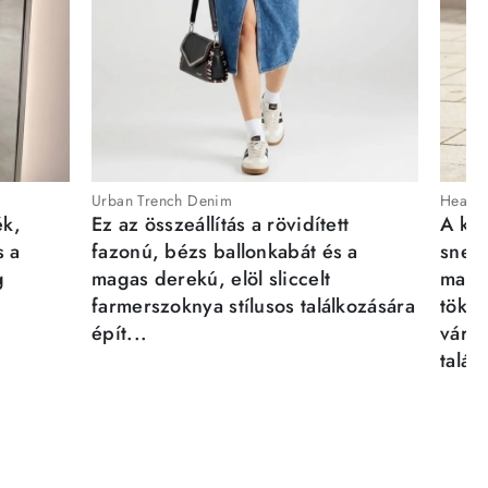
Urban Trench Denim
Heartb
ék,
Ez az összeállítás a rövidített
A kén
s a
fazonú, bézs ballonkabát és a
sneak
g
magas derekú, elöl sliccelt
magab
farmerszoknya stílusos találkozására
tökél
épít...
város
talál