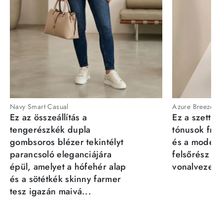
Navy Smart Casual
Azure Breeze
Ez az összeállítás a
Ez a szett a
tengerészkék dupla
tónusok fris
gombsoros blézer tekintélyt
és a moder
parancsoló eleganciájára
felsőrész st
épül, amelyet a hófehér alap
vonalvezeté
és a sötétkék skinny farmer
tesz igazán maivá...