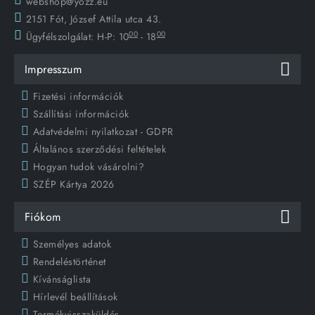
webshop@yozz.eu
2151 Fót, József Attila utca 43.
00
00
Ügyfélszolgálat:
H-P: 10
- 18
Impresszum
Fizetési információk
Szállítási információk
Adatvédelmi nyilatkozat - GDPR
Általános szerződési feltételek
Hogyan tudok vásárolni?
SZÉP Kártya 2026
Fiókom
Személyes adatok
Rendeléstörténet
Kívánságlista
Hírlevél beállítások
Termékvisszaküldés