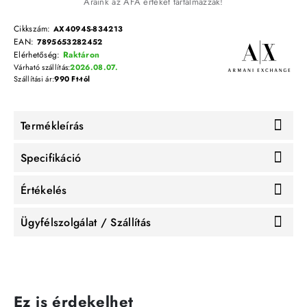
Áraink az ÁFA értékét tartalmazzák!
Cikkszám:
AX4094S-834213
EAN:
7895653282452
Elérhetőség:
Raktáron
Várható szállítás:
2026.08.07.
Szállítási ár:
990 Ft-tól
Termékleírás
Specifikáció
Értékelés
Ügyfélszolgálat / Szállítás
Ez is érdekelhet