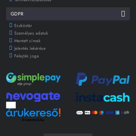
GDPR
Eszköztár
Személyes adatok
Mentett címek
Jelentés lekérése
Felejtés joga
Árukereső.hu