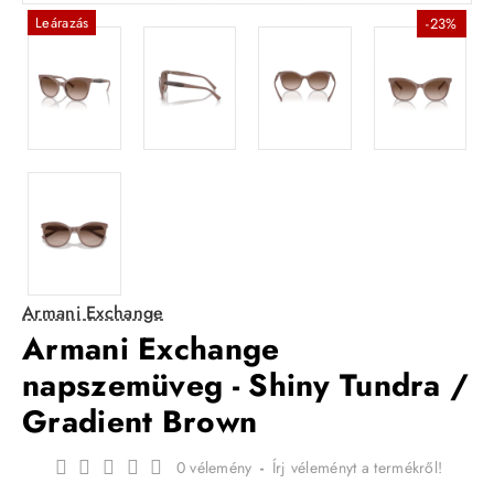
Leárazás
-23%
Armani Exchange
Armani Exchange
napszemüveg - Shiny Tundra /
Gradient Brown
0 vélemény
-
Írj véleményt a termékről!