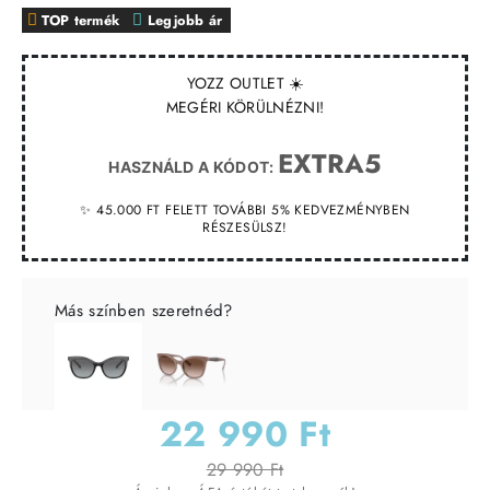
TOP termék
Legjobb ár
YOZZ OUTLET ☀️
MEGÉRI KÖRÜLNÉZNI!
EXTRA5
HASZNÁLD A KÓDOT:
✨ 45.000 FT FELETT TOVÁBBI 5% KEDVEZMÉNYBEN
RÉSZESÜLSZ!
Más színben szeretnéd?
22 990 Ft
29 990 Ft