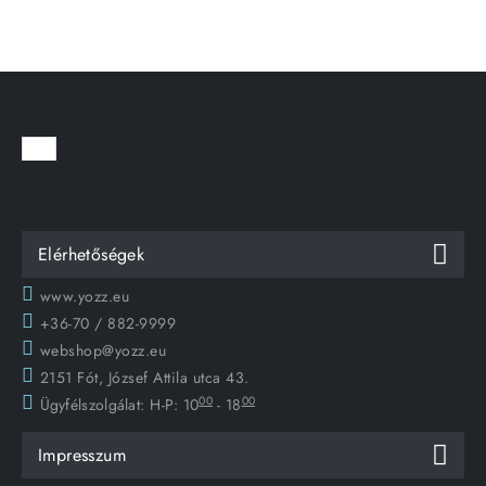
Elérhetőségek
www.yozz.eu
+36-70 / 882-9999
webshop@yozz.eu
2151 Fót, József Attila utca 43.
00
00
Ügyfélszolgálat:
H-P: 10
- 18
Impresszum