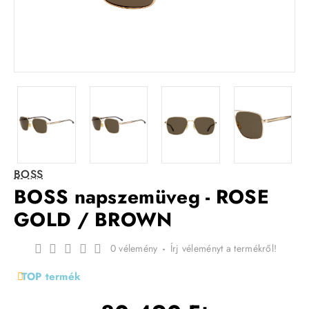
BOSS
BOSS napszemüveg - ROSE
GOLD / BROWN
0 vélemény
-
Írj véleményt a termékről!
TOP termék