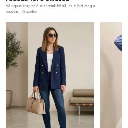
Válogass inspiráló outfiteink közül, és találd meg a
hozzád illő szettet