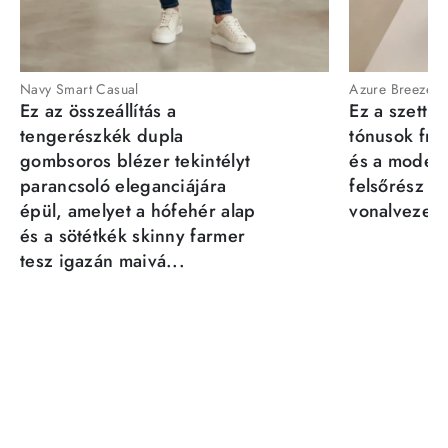
Navy Smart Casual
Azure Breeze
Ez az összeállítás a
Ez a szett a
tengerészkék dupla
tónusok fris
gombsoros blézer tekintélyt
és a moder
parancsoló eleganciájára
felsőrész st
épül, amelyet a hófehér alap
vonalvezeté
és a sötétkék skinny farmer
tesz igazán maivá...