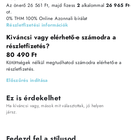
Az önerő 26 561 Ft, majd fizess
2
alkalommal
26 965 Ft
-
ot.
0% THM
100% Online
Azonnali bírálat
Részletfizetési információk
Kiváncsi vagy elérhető-e számodra a
részletfizetés?
80 490 Ft
Kötöttségek nélkül megtudhatod számodra elérhető-e a
részletfizetés.
Előszűrés indítása
Ez is érdekelhet
Ha kíváncsi vagy, mások mit választottak, jó helyen
jársz.
Fedezd fel a stílusod