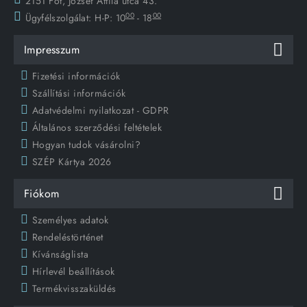
2151 Fót, József Attila utca 43.
00
00
Ügyfélszolgálat:
H-P: 10
- 18
Impresszum
Fizetési információk
Szállítási információk
Adatvédelmi nyilatkozat - GDPR
Általános szerződési feltételek
Hogyan tudok vásárolni?
SZÉP Kártya 2026
Fiókom
Személyes adatok
Rendeléstörténet
Kívánságlista
Hírlevél beállítások
Termékvisszaküldés