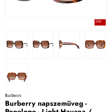
-35%
Burberry
Burberry napszemüveg -
Penelope - Light Havana /