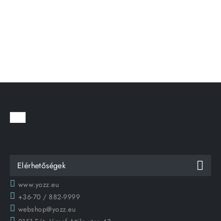
Elérhetőségek
www.yozz.eu
+36-70 / 882-9999
webshop@yozz.eu