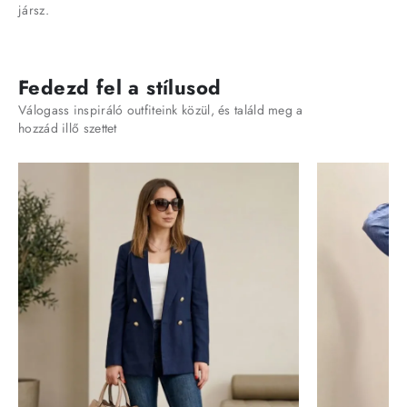
jársz.
Fedezd fel a stílusod
Válogass inspiráló outfiteink közül, és találd meg a
hozzád illő szettet