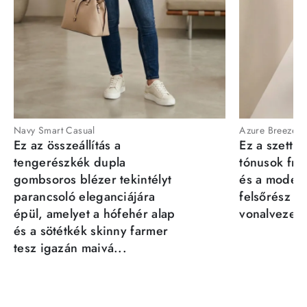
Navy Smart Casual
Azure Breeze
Ez az összeállítás a
Ez a szett a
tengerészkék dupla
tónusok fris
gombsoros blézer tekintélyt
és a moder
parancsoló eleganciájára
felsőrész st
épül, amelyet a hófehér alap
vonalvezeté
és a sötétkék skinny farmer
tesz igazán maivá...