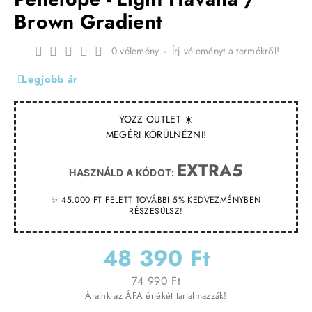
Brown Gradient
0 vélemény
-
Írj véleményt a termékről!
Legjobb ár
YOZZ OUTLET ☀️
MEGÉRI KÖRÜLNÉZNI!
EXTRA5
HASZNÁLD A KÓDOT:
✨ 45.000 FT FELETT TOVÁBBI 5% KEDVEZMÉNYBEN
RÉSZESÜLSZ!
48 390 Ft
74 990 Ft
Áraink az ÁFA értékét tartalmazzák!