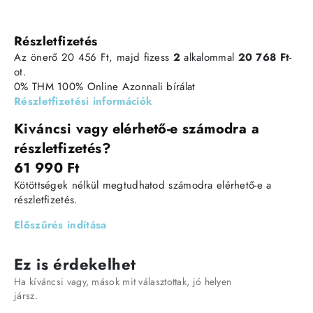
Részletfizetés
Az önerő 20 456 Ft, majd fizess
2
alkalommal
20 768 Ft
-
ot.
0% THM
100% Online
Azonnali bírálat
Részletfizetési információk
Kiváncsi vagy elérhető-e számodra a
részletfizetés?
61 990 Ft
Kötöttségek nélkül megtudhatod számodra elérhető-e a
részletfizetés.
Előszűrés indítása
Ez is érdekelhet
Ha kíváncsi vagy, mások mit választottak, jó helyen
jársz.