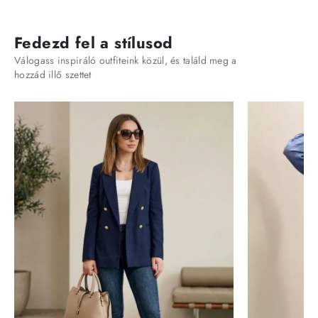
Fedezd fel a stílusod
Válogass inspiráló outfiteink közül, és találd meg a
hozzád illő szettet