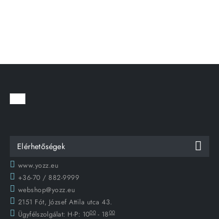
Elérhetőségek
www.yozz.eu
+36-70 / 882-9999
webshop@yozz.eu
2151 Fót, József Attila utca 43.
00
00
Ügyfélszolgálat:
H-P: 10
- 18