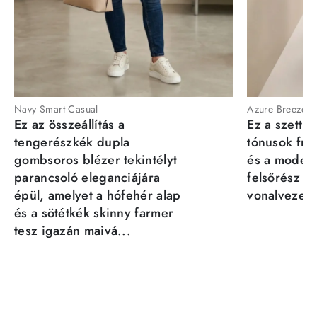
Navy Smart Casual
Azure Breeze
Ez az összeállítás a
Ez a szett a
tengerészkék dupla
tónusok fris
gombsoros blézer tekintélyt
és a moder
parancsoló eleganciájára
felsőrész st
épül, amelyet a hófehér alap
vonalvezeté
és a sötétkék skinny farmer
tesz igazán maivá...