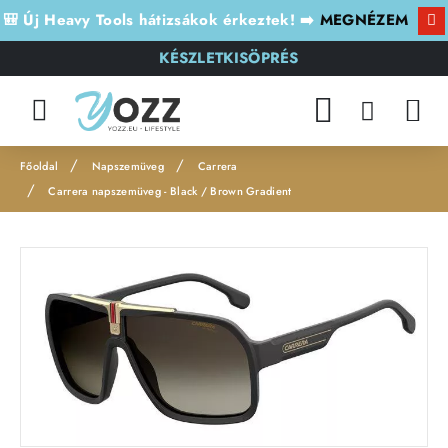
🎒 Új Heavy Tools hátizsákok érkeztek! ➡️
MEGNÉZEM
KÉSZLETKISÖPRÉS
Napszemüveg
Carrera
h
Carrera napszemüveg - Black / Brown Gradient
o
m
e