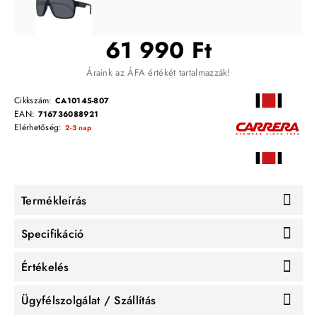
61 990 Ft
Áraink az ÁFA értékét tartalmazzák!
Cikkszám:
CA1014S-807
EAN:
716736088921
Elérhetőség:
2-3 nap
Termékleírás
Specifikáció
Értékelés
Ügyfélszolgálat / Szállítás