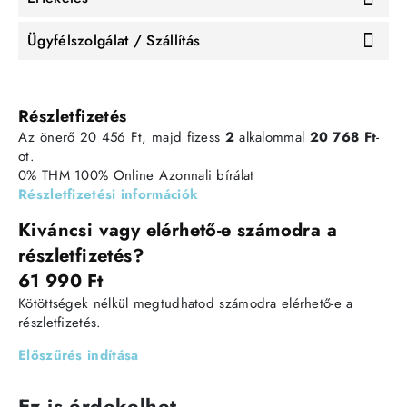
Ügyfélszolgálat / Szállítás
Részletfizetés
Az önerő 20 456 Ft, majd fizess
2
alkalommal
20 768 Ft
-
ot.
0% THM
100% Online
Azonnali bírálat
Részletfizetési információk
Kiváncsi vagy elérhető-e számodra a
részletfizetés?
61 990 Ft
Kötöttségek nélkül megtudhatod számodra elérhető-e a
részletfizetés.
Előszűrés indítása
Ez is érdekelhet