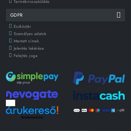
Termékvisszaküldés
GDPR
Eszköztár
Személyes adatok
Mentett címek
Jelentés lekérése
Felejtés joga
Árukereső.hu