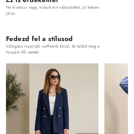
Ha kíváncsi vagy, mások mit választottak, jó helyen
jársz.
Fedezd fel a stílusod
Válogass inspiráló outfiteink közül, és találd meg a
hozzád illő szettet