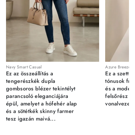
Navy Smart Casual
Azure Breeze
Ez az összeállítás a
Ez a szett a
tengerészkék dupla
tónusok fris
gombsoros blézer tekintélyt
és a moder
parancsoló eleganciájára
felsőrész st
épül, amelyet a hófehér alap
vonalvezeté
és a sötétkék skinny farmer
tesz igazán maivá...