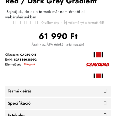
Red / Dark Grey Gradient
Sajnáljuk, de ez a termék már nem érhető el
webáruházunkban.
0 vélemény
-
Írj véleményt a termékről!
61 990 Ft
Áraink az ÁFA értékét tartalmazzák!
Cikkszám:
CAGP3-OIT
EAN:
827886038992
Elérhetőség:
Elfogyott
Termékleírás
Specifikáció
Értékelés