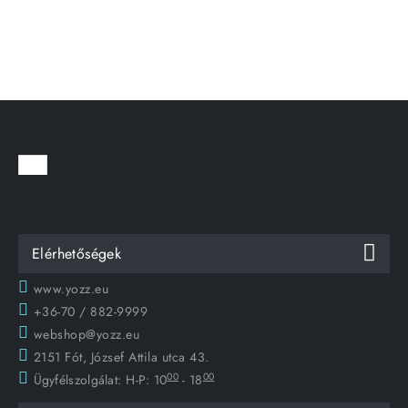
Elérhetőségek
www.yozz.eu
+36-70 / 882-9999
webshop@yozz.eu
2151 Fót, József Attila utca 43.
00
00
Ügyfélszolgálat:
H-P: 10
- 18