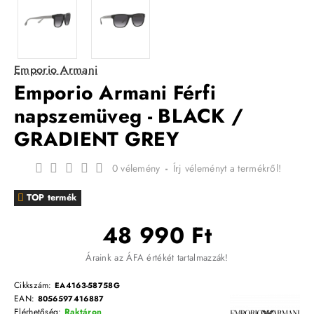
Emporio Armani
Emporio Armani Férfi
napszemüveg - BLACK /
GRADIENT GREY
0 vélemény
-
Írj véleményt a termékről!
TOP termék
48 990 Ft
Áraink az ÁFA értékét tartalmazzák!
Cikkszám:
EA4163-58758G
EAN:
8056597416887
Elérhetőség:
Raktáron