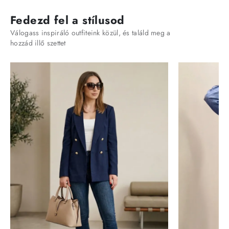
Fedezd fel a stílusod
Válogass inspiráló outfiteink közül, és találd meg a
hozzád illő szettet