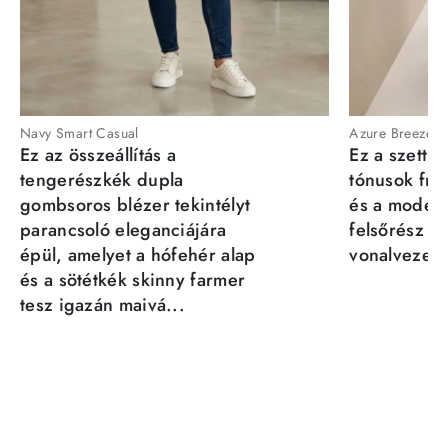
Navy Smart Casual
Azure Breeze
Ez az összeállítás a
Ez a szett a
tengerészkék dupla
tónusok fris
gombsoros blézer tekintélyt
és a moder
parancsoló eleganciájára
felsőrész st
épül, amelyet a hófehér alap
vonalvezeté
és a sötétkék skinny farmer
tesz igazán maivá...