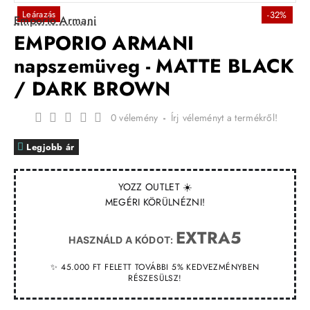
Leárazás
-32%
Emporio Armani
EMPORIO ARMANI
napszemüveg - MATTE BLACK
/ DARK BROWN
0 vélemény
-
Írj véleményt a termékről!
Legjobb ár
YOZZ OUTLET ☀️
MEGÉRI KÖRÜLNÉZNI!
EXTRA5
HASZNÁLD A KÓDOT:
✨ 45.000 FT FELETT TOVÁBBI 5% KEDVEZMÉNYBEN
RÉSZESÜLSZ!