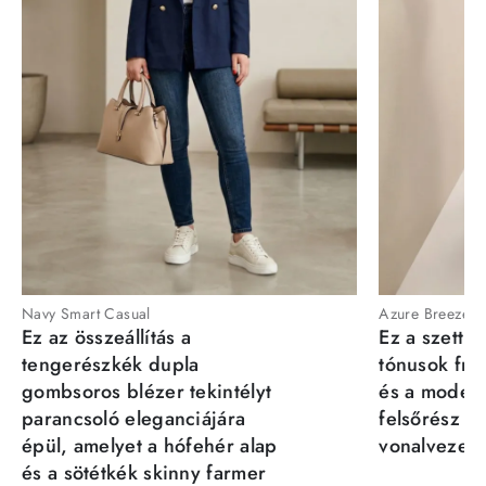
Navy Smart Casual
Azure Breeze
Ez az összeállítás a
Ez a szett a
tengerészkék dupla
tónusok fris
gombsoros blézer tekintélyt
és a moder
parancsoló eleganciájára
felsőrész st
épül, amelyet a hófehér alap
vonalvezeté
és a sötétkék skinny farmer