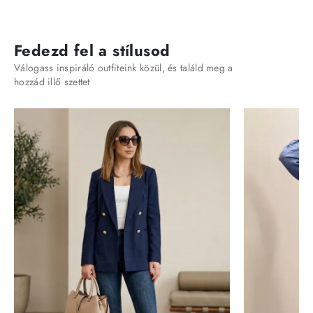
Fedezd fel a stílusod
Válogass inspiráló outfiteink közül, és találd meg a
hozzád illő szettet