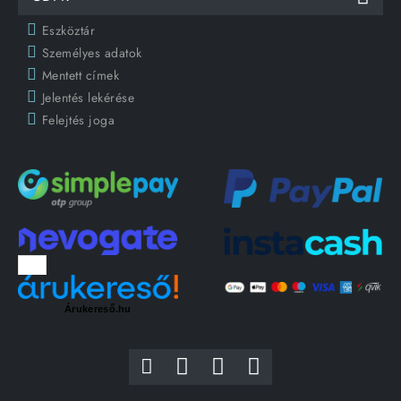
Eszköztár
Személyes adatok
Mentett címek
Jelentés lekérése
Felejtés joga
Árukereső.hu