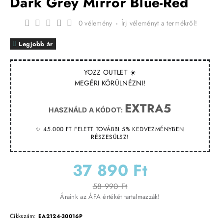
Dark Grey Mirror Blue-Red
0 vélemény
-
Írj véleményt a termékről!
Legjobb ár
YOZZ OUTLET ☀️
MEGÉRI KÖRÜLNÉZNI!
EXTRA5
HASZNÁLD A KÓDOT:
✨ 45.000 FT FELETT TOVÁBBI 5% KEDVEZMÉNYBEN
RÉSZESÜLSZ!
37 890 Ft
58 990 Ft
Áraink az ÁFA értékét tartalmazzák!
Cikkszám:
EA2124-30016P