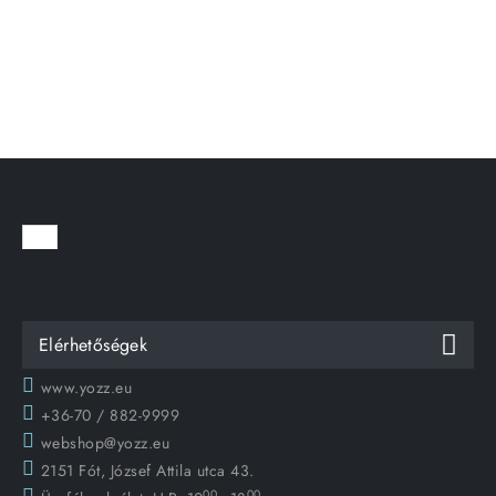
Elérhetőségek
www.yozz.eu
+36-70 / 882-9999
webshop@yozz.eu
2151 Fót, József Attila utca 43.
00
00