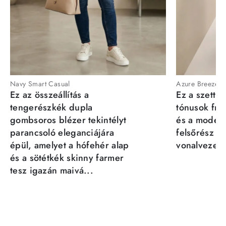
Navy Smart Casual
Azure Breeze
Ez az összeállítás a
Ez a szett a
tengerészkék dupla
tónusok fris
gombsoros blézer tekintélyt
és a moder
parancsoló eleganciájára
felsőrész st
épül, amelyet a hófehér alap
vonalvezeté
és a sötétkék skinny farmer
tesz igazán maivá...