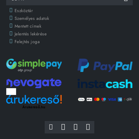
Eszköztár
Személyes adatok
Mentett címek
Jelentés lekérése
Felejtés joga
Árukereső.hu