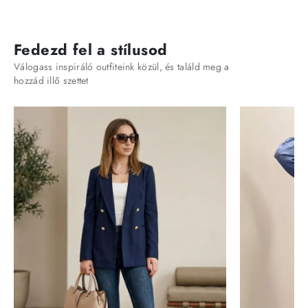
Fedezd fel a stílusod
Válogass inspiráló outfiteink közül, és találd meg a
hozzád illő szettet