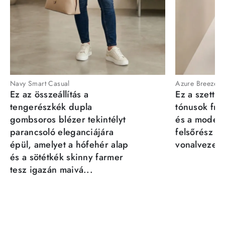
Navy Smart Casual
Azure Breeze
Ez az összeállítás a
Ez a szett a
tengerészkék dupla
tónusok fris
gombsoros blézer tekintélyt
és a moder
parancsoló eleganciájára
felsőrész st
épül, amelyet a hófehér alap
vonalvezeté
és a sötétkék skinny farmer
tesz igazán maivá...