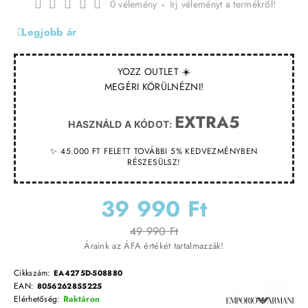
0 vélemény
-
Írj véleményt a termékről!
Legjobb ár
YOZZ OUTLET ☀️
MEGÉRI KÖRÜLNÉZNI!
EXTRA5
HASZNÁLD A KÓDOT:
✨ 45.000 FT FELETT TOVÁBBI 5% KEDVEZMÉNYBEN
RÉSZESÜLSZ!
39 990 Ft
49 990 Ft
Áraink az ÁFA értékét tartalmazzák!
Cikkszám:
EA4275D-508880
EAN:
8056262855225
Elérhetőség:
Raktáron