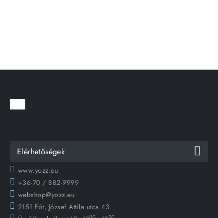
Elérhetőségek
www.yozz.eu
+36-70 / 882-9999
webshop@yozz.eu
2151 Fót, József Attila utca 43.
00
00