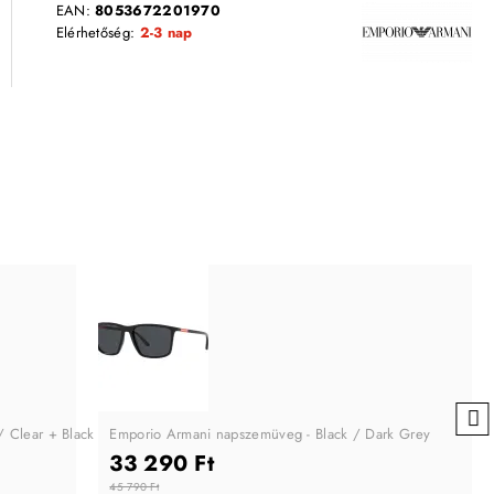
EAN:
8053672201970
Elérhetőség:
2-3 nap
/ Clear + Black + Grey
Emporio Armani napszemüveg - Black / Dark Grey
33 290 Ft
45 790 Ft