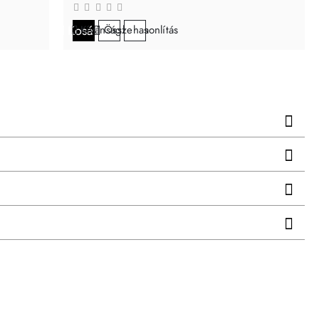
Kosárba
Kívánságlistára
Összehasonlítás