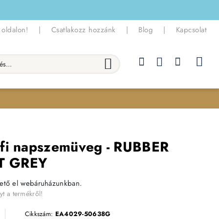
 oldalon!
|
Csatlakozz hozzánk
|
Blog
|
Kapcsolat
.
rfi napszemüveg - RUBBER
T GREY
hető el webáruházunkban.
yt a termékről!
Cikkszám:
EA4029-50638G