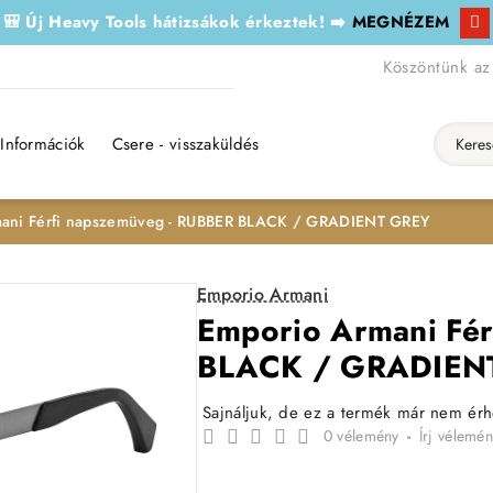
🎒 Új Heavy Tools hátizsákok érkeztek! ➡️
MEGNÉZEM
Köszöntünk az
Információk
Csere - visszaküldés
Keresés..
ani Férfi napszemüveg - RUBBER BLACK / GRADIENT GREY
Emporio Armani
Emporio Armani Fé
BLACK / GRADIEN
Sajnáljuk, de ez a termék már nem ér
0 vélemény
-
Írj vélemén