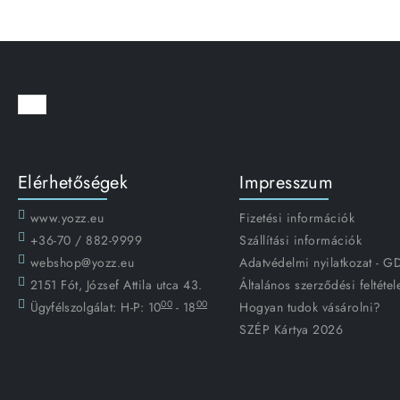
Elérhetőségek
Impresszum
www.yozz.eu
Fizetési információk
+36-70 / 882-9999
Szállítási információk
webshop@yozz.eu
Adatvédelmi nyilatkozat - 
2151 Fót, József Attila utca 43.
Általános szerződési feltétel
00
00
Ügyfélszolgálat:
H-P: 10
- 18
Hogyan tudok vásárolni?
SZÉP Kártya 2026