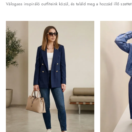
Válogass inspiráló outfiteink közül, és találd meg a hozzád illő szettet