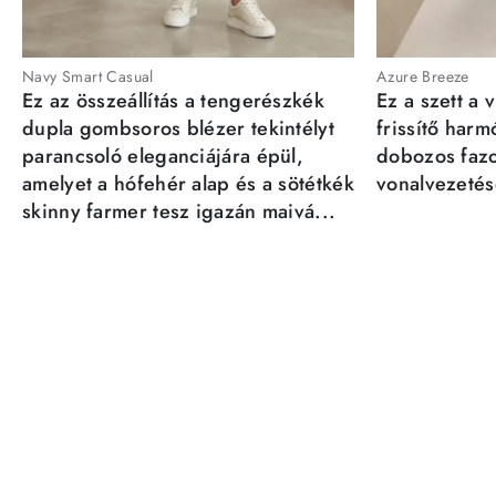
Navy Smart Casual
Azure Breeze
Ez az összeállítás a tengerészkék
Ez a szett a 
dupla gombsoros blézer tekintélyt
frissítő har
parancsoló eleganciájára épül,
dobozos fazo
amelyet a hófehér alap és a sötétkék
vonalvezetésé
skinny farmer tesz igazán maivá...