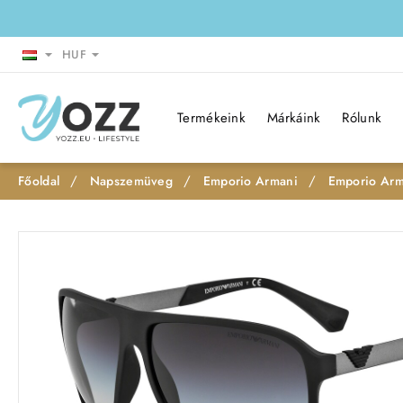
HUF
Termékeink
Márkáink
Rólunk
Napszemüveg
Emporio Armani
Emporio Arm
h
o
m
e