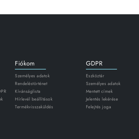
Fiókom
GDPR
Személyes adatok
Eszköztár
Rendeléstörténet
Személyes adatok
GDPR
Kívánságlista
Mentett címek
ek
Hírlevél beállítások
Jelentés lekérése
Termékvisszaküldés
Felejtés joga