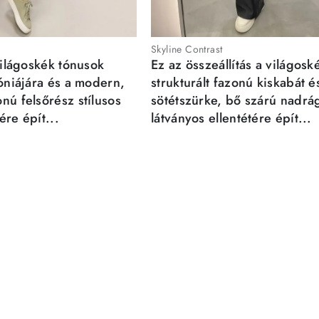
Skyline Contrast
világoskék tónusok
Ez az összeállítás a világosk
móniájára és a modern,
strukturált fazonú kiskabát é
nú felsőrész stílusos
sötétszürke, bő szárú nadrá
re épít...
látványos ellentétére épít...