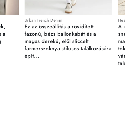
Urban Trench Denim
Heartb
ék,
Ez az összeállítás a rövidített
A kén
s a
fazonú, bézs ballonkabát és a
sneak
g
magas derekú, elöl sliccelt
magab
farmerszoknya stílusos találkozására
tökél
épít...
város
talál