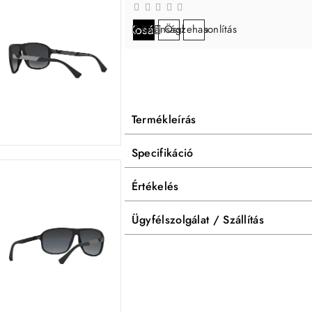
Kosárba
Kívánságlistára
Összehasonlítás
Termékleírás
Specifikáció
Értékelés
Ügyfélszolgálat / Szállítás