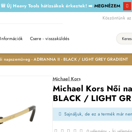
🎒 Új Heavy Tools hátizsákok érkeztek! ➡️
MEGNÉZEM
Köszöntünk az
Információk
Csere - visszaküldés
Keresés..
Női napszemüveg - ADRIANNA II - BLACK / LIGHT GREY GRADIENT
Michael Kors
Michael Kors Női n
BLACK / LIGHT G
Sajnáljuk, de ez a termék már ne
0 vélemény
-
Írj vélemén