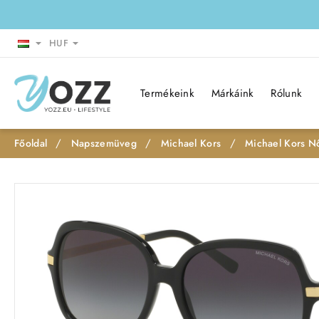
HUF
Termékeink
Márkáink
Rólunk
Napszemüveg
Michael Kors
Michael Kors 
h
o
m
e