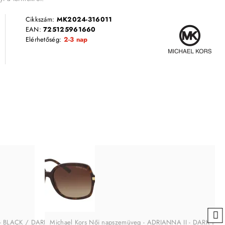
Cikkszám:
MK2024-316011
EAN:
725125961660
Elérhetőség:
2-3 nap
M - BLACK / DARK GREY GRADIENT
Michael Kors Női napszemüveg - ADRIANNA II - DARK T