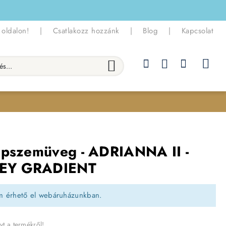
 oldalon!
|
Csatlakozz hozzánk
|
Blog
|
Kapcsolat
.
apszemüveg - ADRIANNA II -
REY GRADIENT
m érhető el webáruházunkban.
yt a termékről!