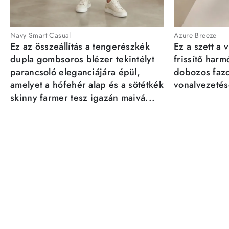
Navy Smart Casual
Azure Breeze
Ez az összeállítás a tengerészkék
Ez a szett a 
dupla gombsoros blézer tekintélyt
frissítő har
parancsoló eleganciájára épül,
dobozos fazo
amelyet a hófehér alap és a sötétkék
vonalvezetésé
skinny farmer tesz igazán maivá...