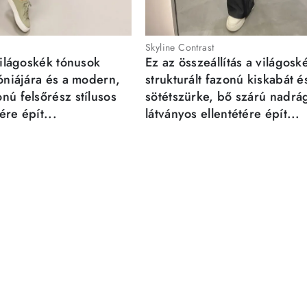
Skyline Contrast
világoskék tónusok
Ez az összeállítás a világosk
móniájára és a modern,
strukturált fazonú kiskabát é
nú felsőrész stílusos
sötétszürke, bő szárú nadrá
re épít...
látványos ellentétére épít...