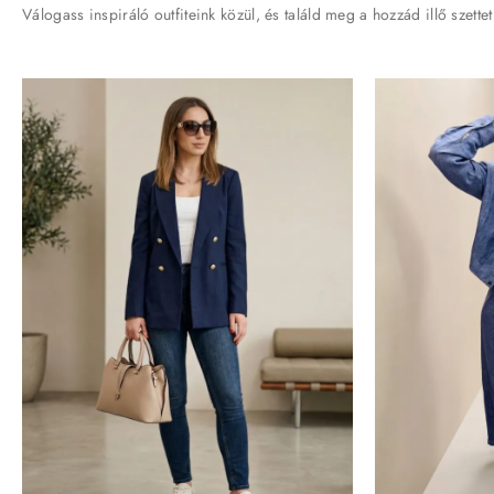
Válogass inspiráló outfiteink közül, és találd meg a hozzád illő szettet