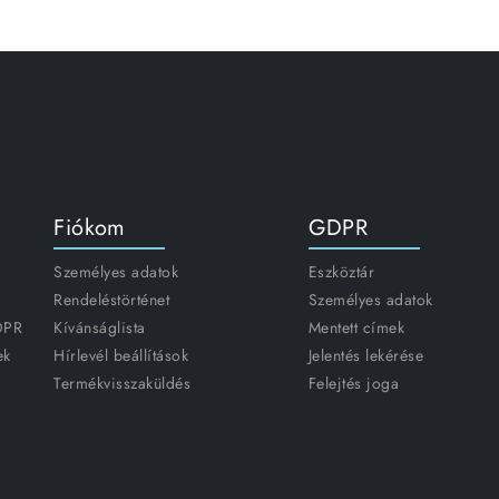
Fiókom
GDPR
Személyes adatok
Eszköztár
Rendeléstörténet
Személyes adatok
GDPR
Kívánságlista
Mentett címek
ek
Hírlevél beállítások
Jelentés lekérése
Termékvisszaküldés
Felejtés joga