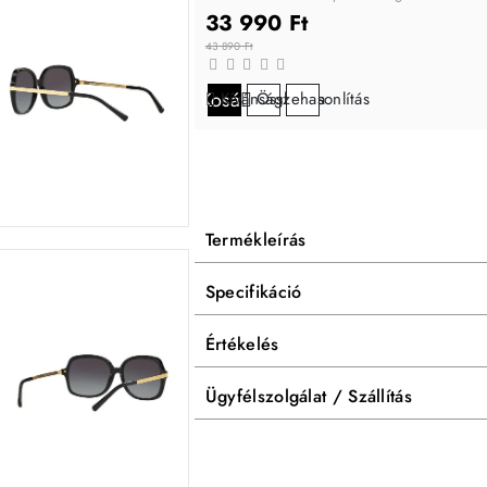
33 990 Ft
43 890 Ft
Kosárba
Kívánságlistára
Összehasonlítás
Termékleírás
Specifikáció
Értékelés
Ügyfélszolgálat / Szállítás