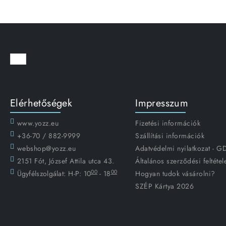
Elérhetőségek
Impresszum
www.yozz.eu
Fizetési információk
+36-70 / 882-9999
Szállítási információk
webshop@yozz.eu
Adatvédelmi nyilatkozat - 
2151 Fót, József Attila utca 43.
Általános szerződési feltétel
00
00
Ügyfélszolgálat:
H-P: 10
- 18
Hogyan tudok vásárolni?
SZÉP Kártya 2026