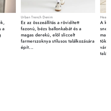
Urban Trench Denim
Heartb
ék,
Ez az összeállítás a rövidített
A kén
s a
fazonú, bézs ballonkabát és a
sneak
g
magas derekú, elöl sliccelt
magab
farmerszoknya stílusos találkozására
tökél
épít...
város
talál