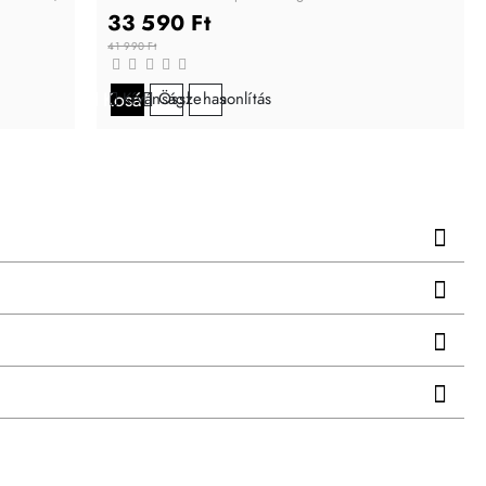
33 590 Ft
41 990 Ft
Kosárba
Kívánságlistára
Összehasonlítás