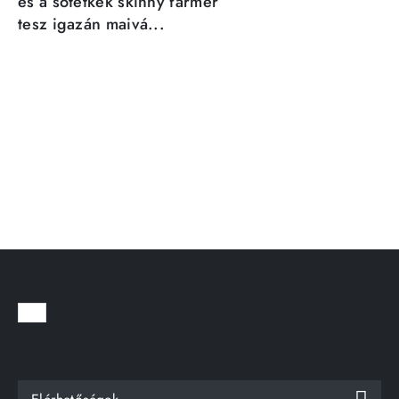
és a sötétkék skinny farmer
tesz igazán maivá...