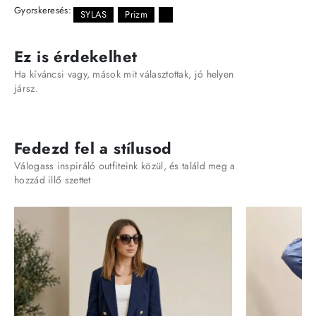
Gyorskeresés:
SYLAS
Prizm
Ez is érdekelhet
Ha kíváncsi vagy, mások mit választottak, jó helyen
jársz.
Fedezd fel a stílusod
Válogass inspiráló outfiteink közül, és találd meg a
hozzád illő szettet