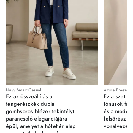
Navy Smart Casual
Azure Breeze
Ez az összeállítás a
Ez a szett a
tengerészkék dupla
tónusok fris
gombsoros blézer tekintélyt
és a moder
parancsoló eleganciájára
felsőrész st
épül, amelyet a hófehér alap
vonalvezeté