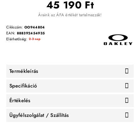
45 190 Ft
Áraink az ÁFA értékét tartalmazzák!
Cikkszám:
OO944804
EAN:
888392454935
Elérhetőség:
2-3 nap
Termékleírás
Specifikáció
Értékelés
Ügyfélszolgálat / Szállítás