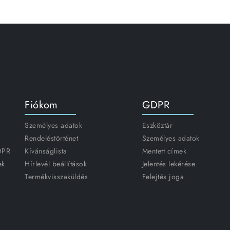
Fiókom
GDPR
Személyes adatok
Eszköztár
Rendeléstörténet
Személyes adatok
GDPR
Kívánságlista
Mentett címek
ek
Hírlevél beállítások
Jelentés lekérése
Termékvisszaküldés
Felejtés joga