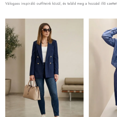
Válogass inspiráló outfiteink közül, és találd meg a hozzád illő szettet