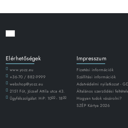
Elérhetőségek
Impresszum
www.yozz.eu
Fizetési információk
+36-70 / 882-9999
Szállítási információk
webshop@yozz.eu
Adatvédelmi nyilatkozat - 
2151 Fót, József Attila utca 43.
Általános szerződési feltétel
00
00
Ügyfélszolgálat:
H-P: 10
- 18
Hogyan tudok vásárolni?
SZÉP Kártya 2026