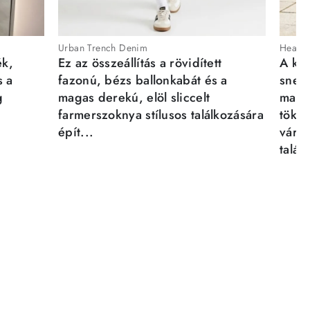
Urban Trench Denim
Heartb
ék,
Ez az összeállítás a rövidített
A kén
s a
fazonú, bézs ballonkabát és a
sneak
g
magas derekú, elöl sliccelt
magab
farmerszoknya stílusos találkozására
tökél
épít...
város
talál