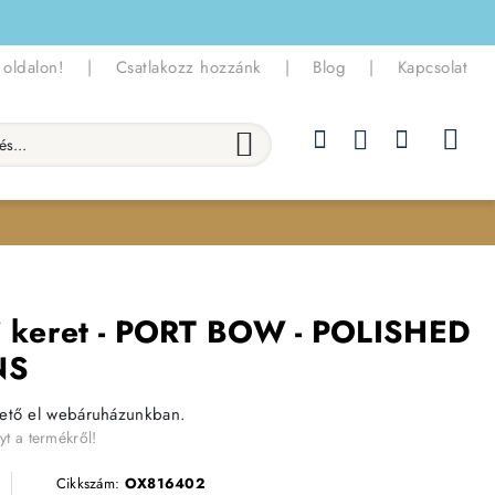
 oldalon!
|
Csatlakozz hozzánk
|
Blog
|
Kapcsolat
.
ai keret - PORT BOW - POLISHED
NS
hető el webáruházunkban.
yt a termékről!
Cikkszám:
OX816402