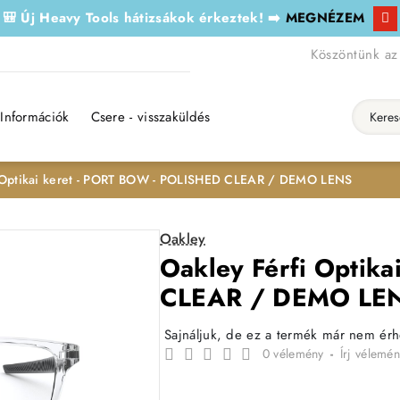
🎒 Új Heavy Tools hátizsákok érkeztek! ➡️
MEGNÉZEM
Köszöntünk az
Információk
Csere - visszaküldés
Keresés..
i Optikai keret - PORT BOW - POLISHED CLEAR / DEMO LENS
Oakley
Oakley Férfi Optik
CLEAR / DEMO LE
Sajnáljuk, de ez a termék már nem ér
0 vélemény
-
Írj vélemén