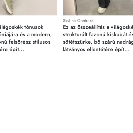
Skyline Contrast
világoskék tónusok
Ez az összeállítás a világosk
móniájára és a modern,
strukturált fazonú kiskabát é
nú felsőrész stílusos
sötétszürke, bő szárú nadrá
re épít...
látványos ellentétére épít...