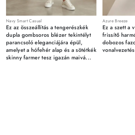
Navy Smart Casual
Azure Breeze
Ez az összeállítás a tengerészkék
Ez a szett a 
dupla gombsoros blézer tekintélyt
frissítő har
parancsoló eleganciájára épül,
dobozos fazo
amelyet a hófehér alap és a sötétkék
vonalvezetésé
skinny farmer tesz igazán maivá...