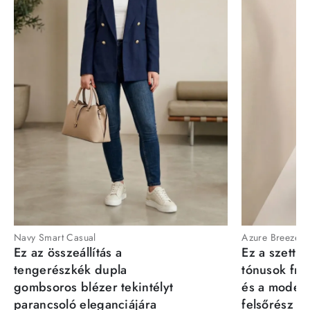
Navy Smart Casual
Azure Breeze
Ez az összeállítás a
Ez a szett a
tengerészkék dupla
tónusok fris
gombsoros blézer tekintélyt
és a moder
parancsoló eleganciájára
felsőrész st