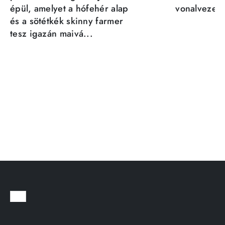
épül, amelyet a hófehér alap
vonalvezeté
és a sötétkék skinny farmer
tesz igazán maivá...