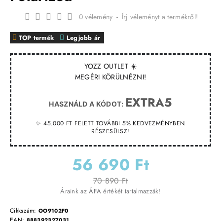
0 vélemény
-
Írj véleményt a termékről!
TOP termék
Legjobb ár
YOZZ OUTLET ☀️
MEGÉRI KÖRÜLNÉZNI!
EXTRA5
HASZNÁLD A KÓDOT:
✨ 45.000 FT FELETT TOVÁBBI 5% KEDVEZMÉNYBEN
RÉSZESÜLSZ!
56 690 Ft
70 890 Ft
Áraink az ÁFA értékét tartalmazzák!
Cikkszám:
OO9102F0
EAN:
888392327031