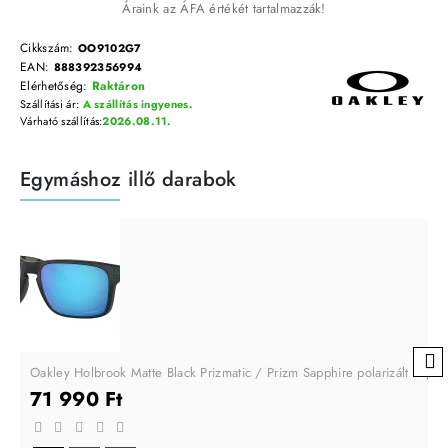
Áraink az ÁFA értékét tartalmazzák!
Cikkszám:
OO9102G7
EAN:
888392356994
Elérhetőség:
Raktáron
Szállítási ár:
A szállítás ingyenes.
Várható szállítás:
2026.08.11.
Egymáshoz illő darabok
Oakley Holbrook Matte Black Prizmatic / Prizm Sapphire polarizált nap
71 990 Ft