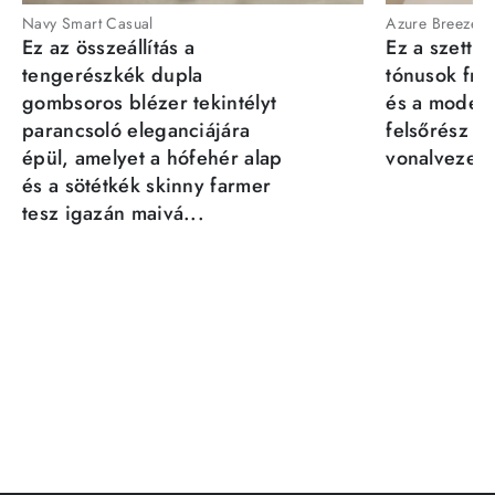
Navy Smart Casual
Azure Breeze
Ez az összeállítás a
Ez a szett a
tengerészkék dupla
tónusok fris
gombsoros blézer tekintélyt
és a moder
parancsoló eleganciájára
felsőrész st
épül, amelyet a hófehér alap
vonalvezeté
és a sötétkék skinny farmer
tesz igazán maivá...