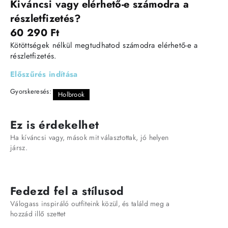
Kiváncsi vagy elérhető-e számodra a
részletfizetés?
60 290 Ft
Kötöttségek nélkül megtudhatod számodra elérhető-e a
részletfizetés.
Előszűrés indítása
Gyorskeresés:
Holbrook
Ez is érdekelhet
Ha kíváncsi vagy, mások mit választottak, jó helyen
jársz.
Fedezd fel a stílusod
Válogass inspiráló outfiteink közül, és találd meg a
hozzád illő szettet