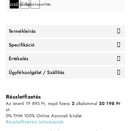
Kosárba
Kívánságlistára
Összehasonlítás
Termékleírás
Specifikáció
Értékelés
Ügyfélszolgálat / Szállítás
Részletfizetés
Az önerő 19 895 Ft, majd fizess
2
alkalommal
20 198 Ft
-
ot.
0% THM
100% Online
Azonnali bírálat
Részletfizetési információk