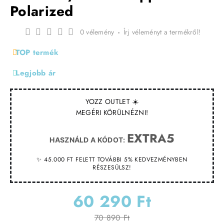
Polarized
0 vélemény
-
Írj véleményt a termékről!
TOP termék
Legjobb ár
YOZZ OUTLET ☀️
MEGÉRI KÖRÜLNÉZNI!
EXTRA5
HASZNÁLD A KÓDOT:
✨ 45.000 FT FELETT TOVÁBBI 5% KEDVEZMÉNYBEN
RÉSZESÜLSZ!
60 290 Ft
70 890 Ft