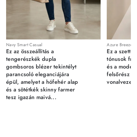
Navy Smart Casual
Azure Breeze
Ez az összeállítás a
Ez a szett a
tengerészkék dupla
tónusok fris
gombsoros blézer tekintélyt
és a moder
parancsoló eleganciájára
felsőrész st
épül, amelyet a hófehér alap
vonalvezeté
és a sötétkék skinny farmer
tesz igazán maivá...