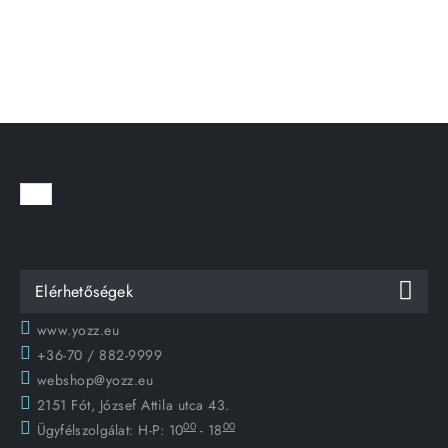
Elérhetőségek
www.yozz.eu
+36-70 / 882-9999
webshop@yozz.eu
2151 Fót, József Attila utca 43.
00
00
Ügyfélszolgálat:
H-P: 10
- 18