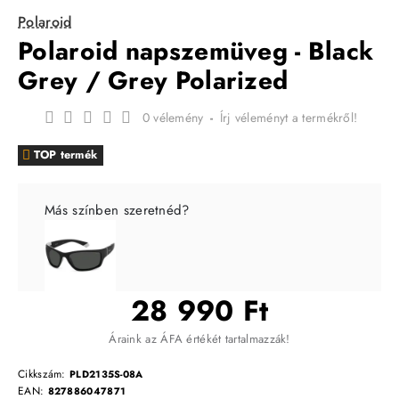
Polaroid
Polaroid napszemüveg - Black
Grey / Grey Polarized
0 vélemény
-
Írj véleményt a termékről!
TOP termék
Más színben szeretnéd?
28 990 Ft
Áraink az ÁFA értékét tartalmazzák!
Cikkszám:
PLD2135S-08A
EAN:
827886047871