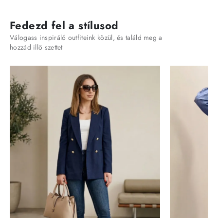
Fedezd fel a stílusod
Válogass inspiráló outfiteink közül, és találd meg a
hozzád illő szettet