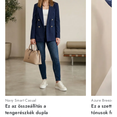
Navy Smart Casual
Azure Breeze
Ez az összeállítás a
Ez a szett a
tengerészkék dupla
tónusok fris