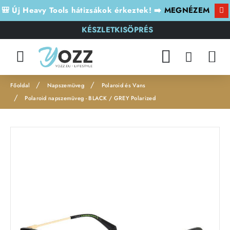
🎒 Új Heavy Tools hátizsákok érkeztek! ➡️
MEGNÉZEM
KÉSZLETKISÖPRÉS
Napszemüveg
Polaroid és Vans
h
Polaroid napszemüveg - BLACK / GREY Polarized
o
m
e