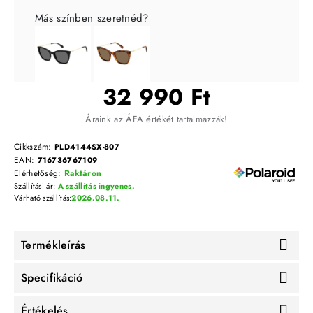
Más színben szeretnéd?
32 990 Ft
Áraink az ÁFA értékét tartalmazzák!
Cikkszám:
PLD4144SX-807
EAN:
716736767109
Elérhetőség:
Raktáron
Szállítási ár:
A szállítás ingyenes.
Várható szállítás:
2026.08.11.
Termékleírás
Specifikáció
Értékelés