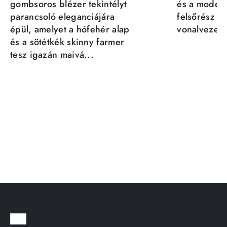
gombsoros blézer tekintélyt
és a moder
parancsoló eleganciájára
felsőrész st
épül, amelyet a hófehér alap
vonalvezeté
és a sötétkék skinny farmer
tesz igazán maivá...