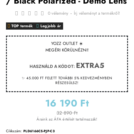
/ Black Polarized - Demo Lens
0 vélemény
-
Írj véleményt a termékről!
TOP termék
Legjobb ár
YOZZ OUTLET ☀️
MEGÉRI KÖRÜLNÉZNI!
EXTRA5
HASZNÁLD A KÓDOT:
✨ 45.000 FT FELETT TOVÁBBI 5% KEDVEZMÉNYBEN
RÉSZESÜLSZ!
16 190 Ft
32 890 Ft
Áraink az ÁFA értékét tartalmazzák!
Cikkszám:
PLD6166CS-PJP-C3