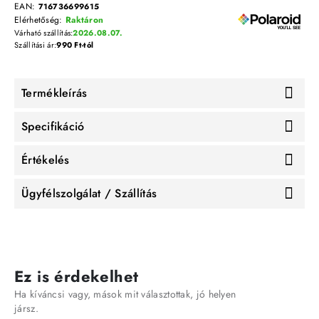
EAN:
716736699615
Elérhetőség:
Raktáron
Várható szállítás:
2026.08.07.
Szállítási ár:
990 Ft-tól
Termékleírás
Specifikáció
Értékelés
Ügyfélszolgálat / Szállítás
Ez is érdekelhet
Ha kíváncsi vagy, mások mit választottak, jó helyen
jársz.