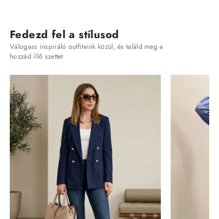
Fedezd fel a stílusod
Válogass inspiráló outfiteink közül, és találd meg a
hozzád illő szettet