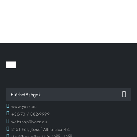
Elérhetőségek
www.yozz.eu
+36-70 / 882-9999
webshop@yozz.eu
2151 Fót, József Attila utca 43.
00
00
Ügyfélszolgálat:
H-P: 10
- 18