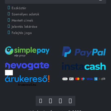
Eszköztár
Személyes adatok
Mentett címek
Jelentés lekérése
Felejtés joga
Árukereső.hu