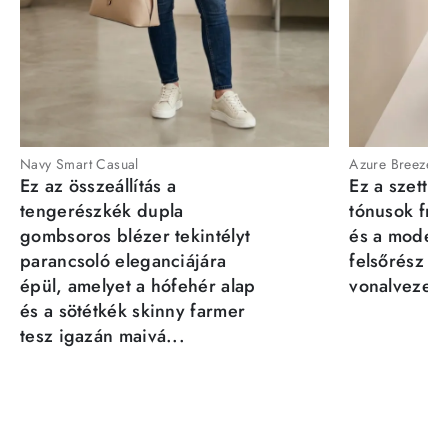
Navy Smart Casual
Azure Breeze
Ez az összeállítás a
Ez a szett a
tengerészkék dupla
tónusok fris
gombsoros blézer tekintélyt
és a moder
parancsoló eleganciájára
felsőrész st
épül, amelyet a hófehér alap
vonalvezeté
és a sötétkék skinny farmer
tesz igazán maivá...