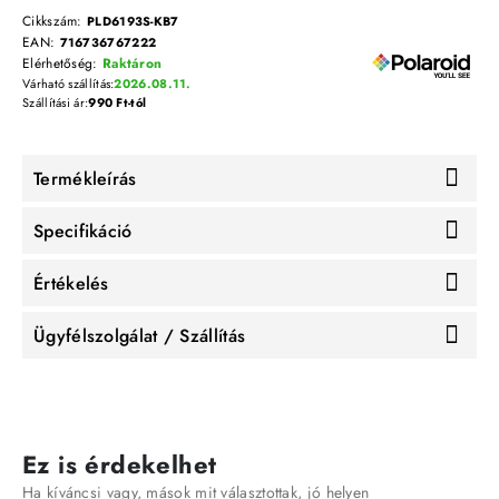
Cikkszám:
PLD6193S-KB7
EAN:
716736767222
Elérhetőség:
Raktáron
Várható szállítás:
2026.08.11.
Szállítási ár:
990 Ft-tól
Termékleírás
Specifikáció
Értékelés
Ügyfélszolgálat / Szállítás
Ez is érdekelhet
Ha kíváncsi vagy, mások mit választottak, jó helyen