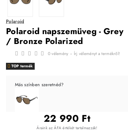
Polaroid
Polaroid napszemüveg - Grey
/ Bronze Polarized
0 vélemény
-
Írj véleményt a termékről!
TOP termék
Más színben szeretnéd?
22 990 Ft
Áraink az ÁFA értékét tartalmazzák!