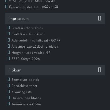
2151 Fót, József Attila utca 43.
00
00
Ügyfélszolgálat:
H-P: 10
- 18
Impresszum
Fizetési információk
Szállítási információk
Adatvédelmi nyilatkozat - GDPR
Általános szerződési feltételek
Hogyan tudok vásárolni?
SZÉP Kártya 2026
Fiókom
Személyes adatok
Rendeléstörténet
Kívánságlista
Hírlevél beállítások
Termékvisszaküldés