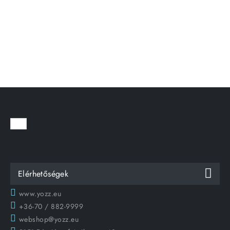
Elérhetőségek
www.yozz.eu
+36-70 / 882-9999
webshop@yozz.eu