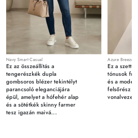
Navy Smart Casual
Azure Breeze
Ez az összeállítás a
Ez a szett a
tengerészkék dupla
tónusok fris
gombsoros blézer tekintélyt
és a moder
parancsoló eleganciájára
felsőrész st
épül, amelyet a hófehér alap
vonalvezeté
és a sötétkék skinny farmer
tesz igazán maivá...