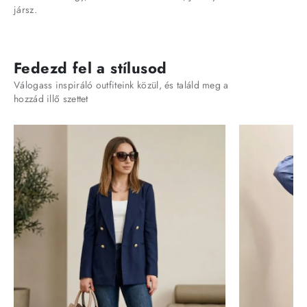
jársz.
Fedezd fel a stílusod
Válogass inspiráló outfiteink közül, és találd meg a
hozzád illő szettet