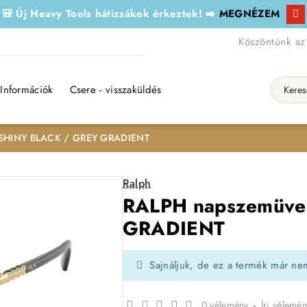
🎒 Új Heavy Tools hátizsákok érkeztek! ➡️
MEGNÉZEM
Köszöntünk az
Információk
Csere - visszaküldés
Keresés..
 SHINY BLACK / GREY GRADIENT
Ralph
RALPH napszemüve
GRADIENT
Sajnáljuk, de ez a termék már ne
0 vélemény
-
Írj vélemén