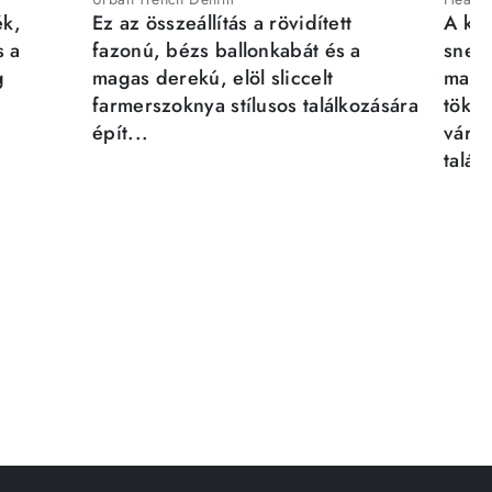
ék,
Ez az összeállítás a rövidített
A kén
s a
fazonú, bézs ballonkabát és a
sneak
g
magas derekú, elöl sliccelt
magab
farmerszoknya stílusos találkozására
tökél
épít...
város
talál