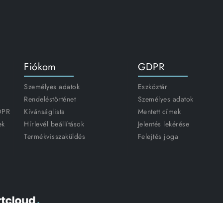
Fiókom
GDPR
Személyes adatok
Eszköztár
Rendeléstörténet
Személyes adatok
GDPR
Kívánságlista
Mentett címek
ek
Hírlevél beállítások
Jelentés lekérése
Termékvisszaküldés
Felejtés joga