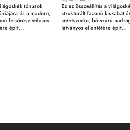
világoskék tónusok
Ez az összeállítás a világosk
móniájára és a modern,
strukturált fazonú kiskabát é
nú felsőrész stílusos
sötétszürke, bő szárú nadrá
re épít...
látványos ellentétére épít...