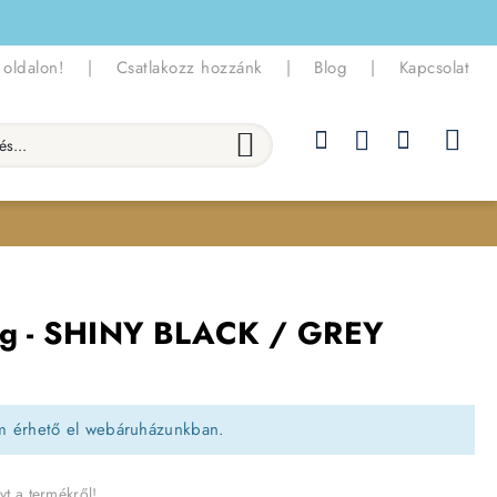
 oldalon!
|
Csatlakozz hozzánk
|
Blog
|
Kapcsolat
.
g - SHINY BLACK / GREY
m érhető el webáruházunkban.
yt a termékről!