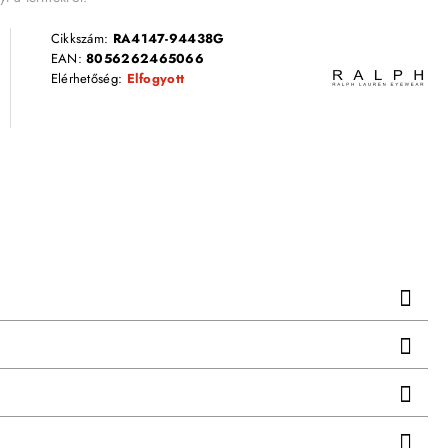
Cikkszám:
RA4147-94438G
EAN:
8056262465066
Elérhetőség:
Elfogyott