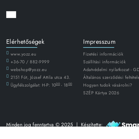
Elérhetőségek
Impresszum
www.yozz.eu
Fizetési információk
+36-70 / 882-9999
Szállítási információk
webshop@yozz.eu
Adatvédelmi nyilatkozat - 
2151 Fót, József Attila utca 43.
Általános szerződési feltétel
00
00
Ügyfélszolgálat:
H-P: 10
- 18
Hogyan tudok vásárolni?
SZÉP Kártya 2026
Minden jog fenntartva © 2025 | Készítette: