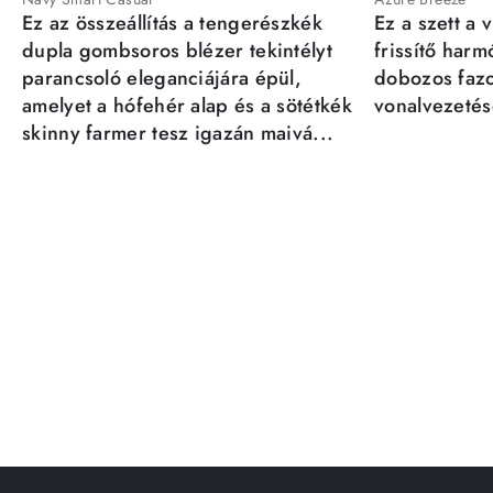
Ez az összeállítás a tengerészkék
Ez a szett a 
dupla gombsoros blézer tekintélyt
frissítő har
parancsoló eleganciájára épül,
dobozos fazo
amelyet a hófehér alap és a sötétkék
vonalvezetésé
skinny farmer tesz igazán maivá...