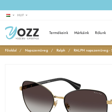
HUF
Termékeink
Márkáink
Rólunk
Napszemüveg
Ralph
RALPH napszemüveg -
h
o
m
e