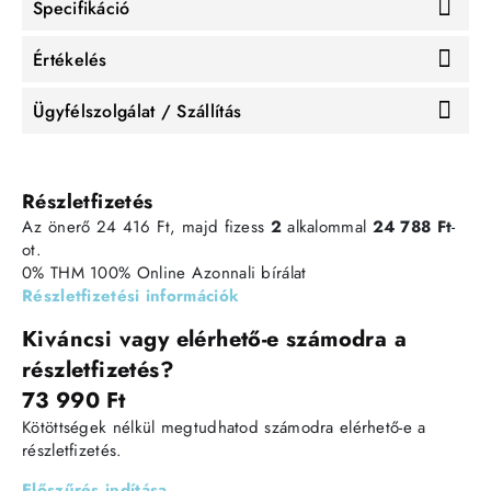
Specifikáció
Értékelés
Ügyfélszolgálat / Szállítás
Részletfizetés
Az önerő 24 416 Ft, majd fizess
2
alkalommal
24 788 Ft
-
ot.
0% THM
100% Online
Azonnali bírálat
Részletfizetési információk
Kiváncsi vagy elérhető-e számodra a
részletfizetés?
73 990 Ft
Kötöttségek nélkül megtudhatod számodra elérhető-e a
részletfizetés.
Előszűrés indítása