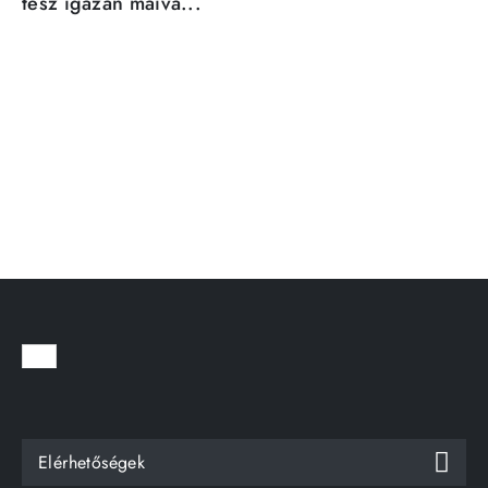
tesz igazán maivá...
Elérhetőségek