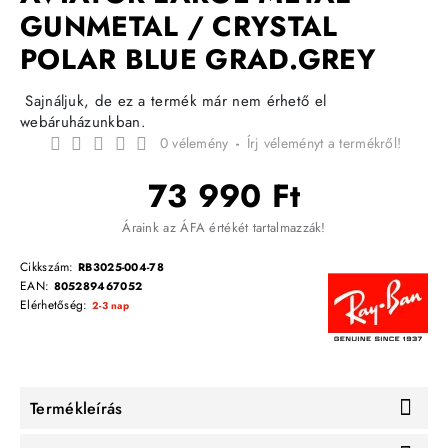
GUNMETAL / CRYSTAL
POLAR BLUE GRAD.GREY
Sajnáljuk, de ez a termék már nem érhető el
webáruházunkban.
0 vélemény
-
Írj véleményt a termékről!
73 990 Ft
Áraink az ÁFA értékét tartalmazzák!
Cikkszám:
RB3025-004-78
EAN:
805289467052
Elérhetőség:
2-3 nap
Termékleírás