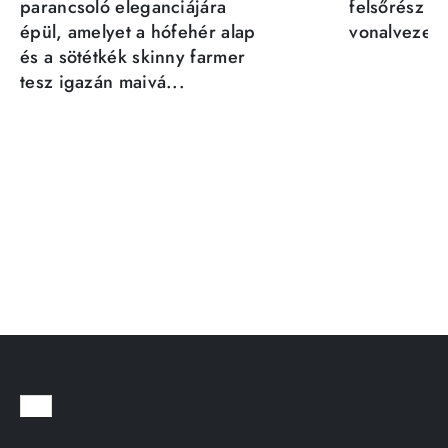
parancsoló eleganciájára
felsőrész st
épül, amelyet a hófehér alap
vonalvezeté
és a sötétkék skinny farmer
tesz igazán maivá...