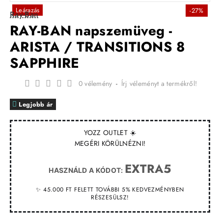
Leárazás
-27%
Ray-Ban
RAY-BAN napszemüveg -
ARISTA / TRANSITIONS 8
SAPPHIRE
0 vélemény
-
Írj véleményt a termékről!
Legjobb ár
YOZZ OUTLET ☀️
MEGÉRI KÖRÜLNÉZNI!
EXTRA5
HASZNÁLD A KÓDOT:
✨ 45.000 FT FELETT TOVÁBBI 5% KEDVEZMÉNYBEN
RÉSZESÜLSZ!