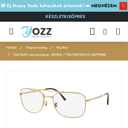
🎒 Új Heavy Tools hátizsákok érkeztek! ➡️
MEGNÉZEM
KÉSZLETKISÖPRÉS
Napszemüveg
Ray-Ban
h
RAY-BAN napszemüveg - ARISTA / TRANSITIONS 8 SAPPHIRE
o
m
e