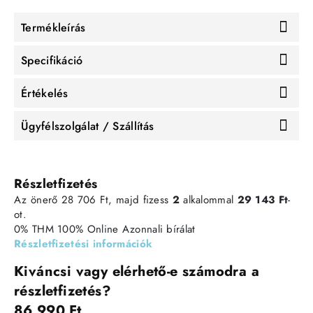
Termékleírás
Specifikáció
Értékelés
Ügyfélszolgálat / Szállítás
Részletfizetés
Az önerő 28 706 Ft, majd fizess
2
alkalommal
29 143 Ft
-
ot.
0% THM
100% Online
Azonnali bírálat
Részletfizetési információk
Kiváncsi vagy elérhető-e számodra a
részletfizetés?
86 990 Ft