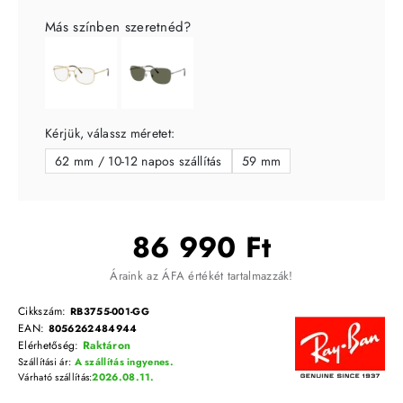
Más színben szeretnéd?
Kérjük, válassz méretet:
62 mm / 10-12 napos szállítás
59 mm
86 990 Ft
Áraink az ÁFA értékét tartalmazzák!
Cikkszám:
RB3755-001-GG
EAN:
8056262484944
Elérhetőség:
Raktáron
Szállítási ár:
A szállítás ingyenes.
Várható szállítás:
2026.08.11.