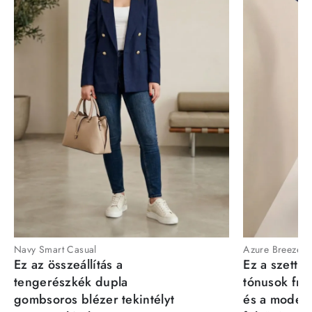
Navy Smart Casual
Azure Breeze
Ez az összeállítás a
Ez a szett a
tengerészkék dupla
tónusok fris
gombsoros blézer tekintélyt
és a moder