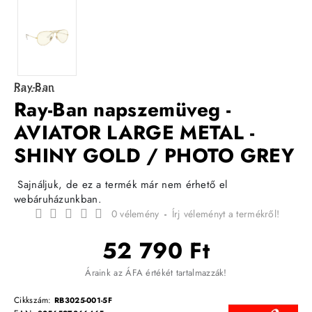
Ray-Ban
Ray-Ban napszemüveg -
AVIATOR LARGE METAL -
SHINY GOLD / PHOTO GREY
Sajnáljuk, de ez a termék már nem érhető el
webáruházunkban.
0 vélemény
-
Írj véleményt a termékről!
52 790 Ft
Áraink az ÁFA értékét tartalmazzák!
Cikkszám:
RB3025-001-5F