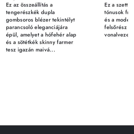
Ez az összeállítás a
Ez a szett a
tengerészkék dupla
tónusok fris
gombsoros blézer tekintélyt
és a moder
parancsoló eleganciájára
felsőrész st
épül, amelyet a hófehér alap
vonalvezeté
és a sötétkék skinny farmer
tesz igazán maivá...