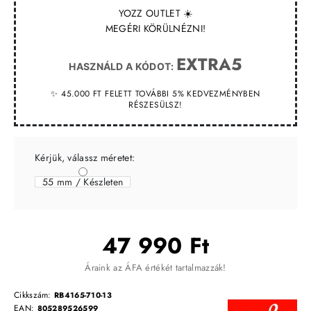
YOZZ OUTLET ☀️
MEGÉRI KÖRÜLNÉZNI!
EXTRA5
HASZNÁLD A KÓDOT:
✨ 45.000 FT FELETT TOVÁBBI 5% KEDVEZMÉNYBEN
RÉSZESÜLSZ!
Kérjük, válassz méretet:
55 mm / Készleten
47 990 Ft
Áraink az ÁFA értékét tartalmazzák!
Cikkszám:
RB4165-710-13
EAN:
805289526599