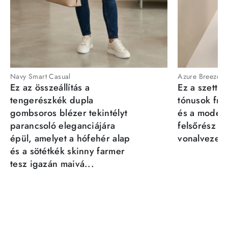
Navy Smart Casual
Azure Breeze
Ez az összeállítás a
Ez a szett a
tengerészkék dupla
tónusok fris
gombsoros blézer tekintélyt
és a moder
parancsoló eleganciájára
felsőrész st
épül, amelyet a hófehér alap
vonalvezeté
és a sötétkék skinny farmer
tesz igazán maivá...