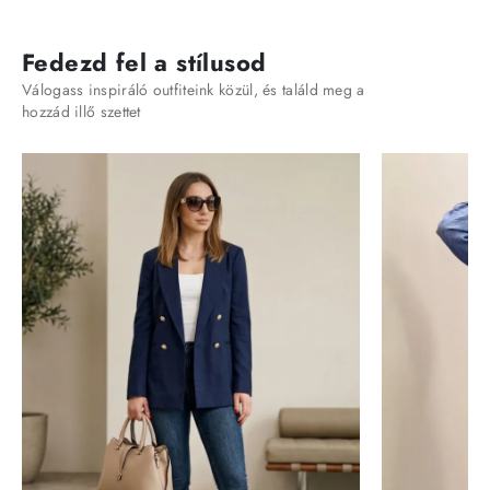
Fedezd fel a stílusod
Válogass inspiráló outfiteink közül, és találd meg a
hozzád illő szettet