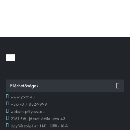
Elérhetőségek
www.yozz.eu
+36-70 / 882-9999
webshop@yozz.eu
2151 Fót, József Attila utca 43.
00
00
Ügyfélszolgálat:
H-P: 10
- 18