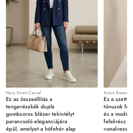
Navy Smart Casual
Azure Breeze
Ez az összeállítás a
Ez a szett a
tengerészkék dupla
tónusok fris
gombsoros blézer tekintélyt
és a moder
parancsoló eleganciájára
felsőrész st
épül, amelyet a hófehér alap
vonalvezeté