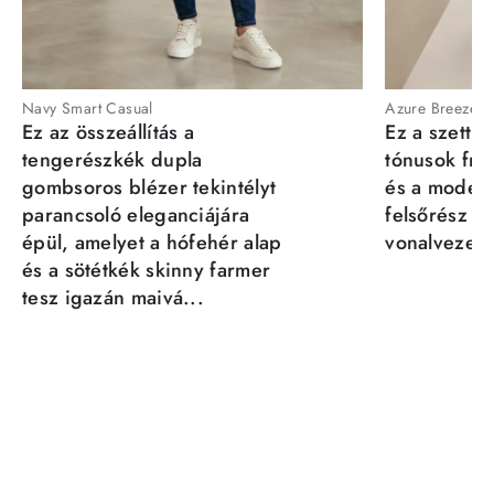
Navy Smart Casual
Azure Breeze
Ez az összeállítás a
Ez a szett a
tengerészkék dupla
tónusok fris
gombsoros blézer tekintélyt
és a moder
parancsoló eleganciájára
felsőrész st
épül, amelyet a hófehér alap
vonalvezeté
és a sötétkék skinny farmer
tesz igazán maivá...