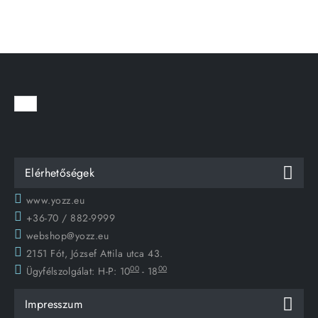
Elérhetőségek
www.yozz.eu
+36-70 / 882-9999
webshop@yozz.eu
2151 Fót, József Attila utca 43.
00
00
Ügyfélszolgálat:
H-P: 10
- 18
Impresszum