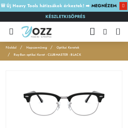
🎒 Új Heavy Tools hátizsákok érkeztek! ➡️
MEGNÉZEM
KÉSZLETKISÖPRÉS
Napszemüveg
Optikai Keretek
h
Ray-Ban optikai Keret - CLUBMASTER - BLACK
o
m
e