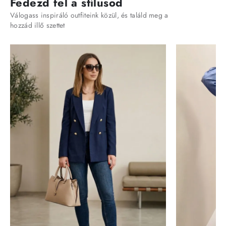
Fedezd fel a stílusod
Válogass inspiráló outfiteink közül, és találd meg a
hozzád illő szettet