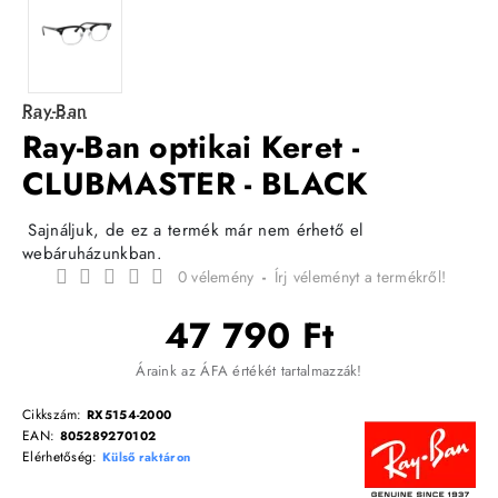
Ray-Ban
Ray-Ban optikai Keret -
CLUBMASTER - BLACK
Sajnáljuk, de ez a termék már nem érhető el
webáruházunkban.
0 vélemény
-
Írj véleményt a termékről!
47 790 Ft
Áraink az ÁFA értékét tartalmazzák!
Cikkszám:
RX5154-2000
EAN:
805289270102
Elérhetőség:
Külső raktáron