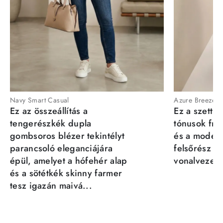
Navy Smart Casual
Azure Breeze
Ez az összeállítás a
Ez a szett a
tengerészkék dupla
tónusok fris
gombsoros blézer tekintélyt
és a moder
parancsoló eleganciájára
felsőrész st
épül, amelyet a hófehér alap
vonalvezeté
és a sötétkék skinny farmer
tesz igazán maivá...