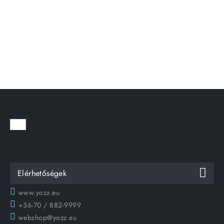
Elérhetőségek
www.yozz.eu
+36-70 / 882-9999
webshop@yozz.eu