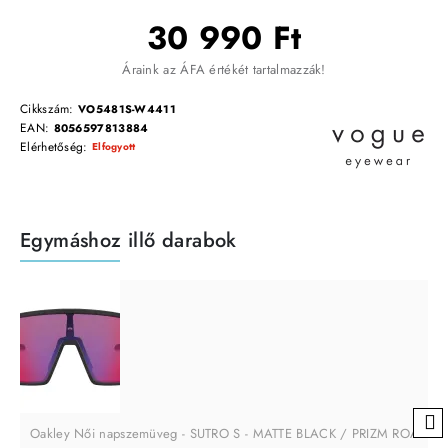
30 990 Ft
Áraink az ÁFA értékét tartalmazzák!
Cikkszám:
VO5481S-W4411
EAN:
8056597813884
Elérhetőség:
Elfogyott
Egymáshoz illő darabok
Oakley Női napszemüveg - SUTRO S - MATTE BLACK / PRIZM ROAD