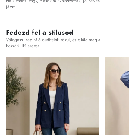
Ha kíváncsi vagy, mások mit választottak, jó helyen
jársz.
Fedezd fel a stílusod
Válogass inspiráló outfiteink közül, és találd meg a
hozzád illő szettet