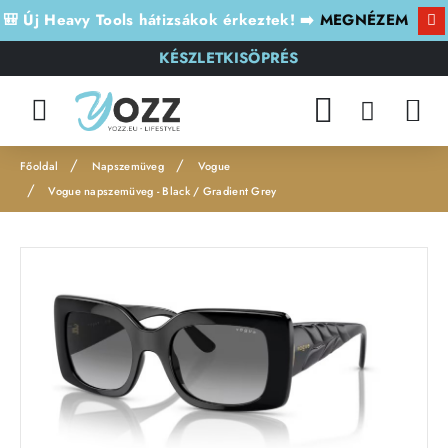
🎒 Új Heavy Tools hátizsákok érkeztek! ➡️
MEGNÉZEM
KÉSZLETKISÖPRÉS
Napszemüveg
Vogue
h
Vogue napszemüveg - Black / Gradient Grey
o
m
e