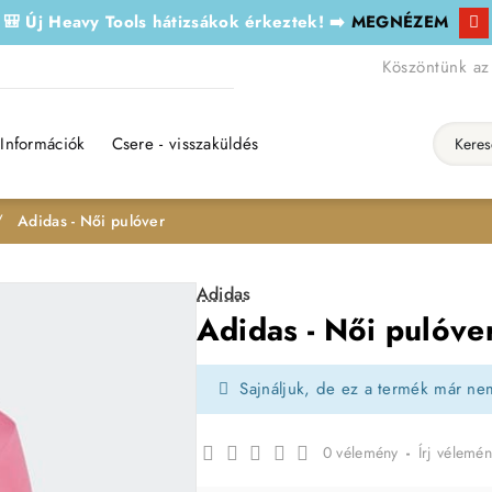
🎒 Új Heavy Tools hátizsákok érkeztek! ➡️
MEGNÉZEM
Köszöntünk az
Információk
Csere - visszaküldés
Keresés..
Adidas - Női pulóver
Adidas
Adidas - Női pulóve
Sajnáljuk, de ez a termék már ne
0 vélemény
-
Írj vélemén