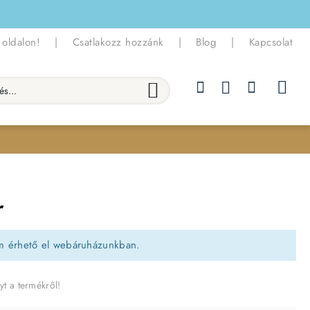
 oldalon!
|
Csatlakozz hozzánk
|
Blog
|
Kapcsolat
.
r
m érhető el webáruházunkban.
yt a termékről!