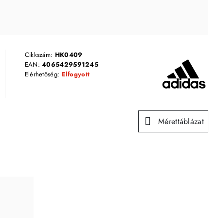
Cikkszám:
HK0409
EAN:
4065429591245
Elérhetőség:
Elfogyott
Mérettáblázat