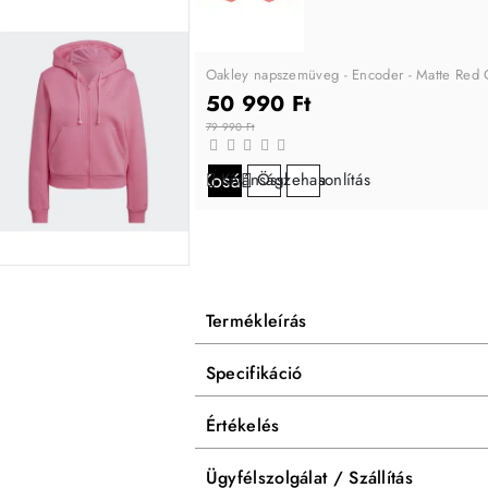
Oakley napszemüveg - Encoder - Matte Red Co
50 990 Ft
79 990 Ft
Kosárba
Kívánságlistára
Összehasonlítás
Termékleírás
Specifikáció
Értékelés
Ügyfélszolgálat / Szállítás