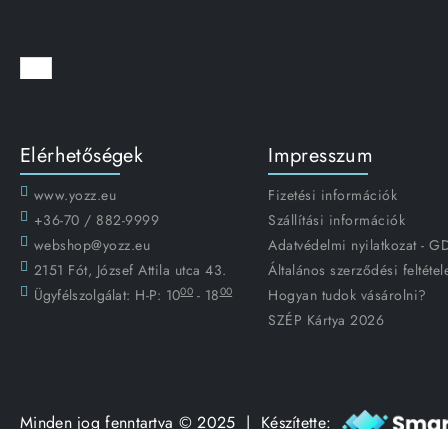
Elérhetőségek
Impresszum
www.yozz.eu
Fizetési információk
+36-70 / 882-9999
Szállítási információk
webshop@yozz.eu
Adatvédelmi nyilatkozat - 
2151 Fót, József Attila utca 43.
Általános szerződési feltétel
00
00
Ügyfélszolgálat:
H-P: 10
- 18
Hogyan tudok vásárolni?
SZÉP Kártya 2026
Minden jog fenntartva © 2025 | Készítette: