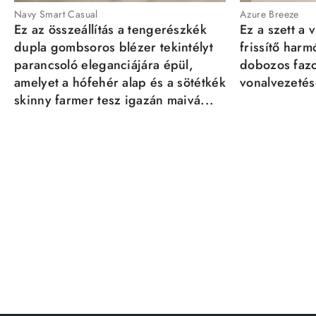
Navy Smart Casual
Azure Breeze
Ez az összeállítás a tengerészkék
Ez a szett a 
dupla gombsoros blézer tekintélyt
frissítő har
parancsoló eleganciájára épül,
dobozos fazo
amelyet a hófehér alap és a sötétkék
vonalvezetésé
skinny farmer tesz igazán maivá...