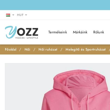
HUF
Termékeink
Márkáink
Rólunk
Női
Női ruházat
Melegítő és Sportruházat
h
o
m
e