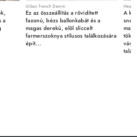
Urban Trench Denim
Heartb
ék,
Ez az összeállítás a rövidített
A kén
s a
fazonú, bézs ballonkabát és a
sneak
g
magas derekú, elöl sliccelt
magab
farmerszoknya stílusos találkozására
tökél
épít...
város
talál