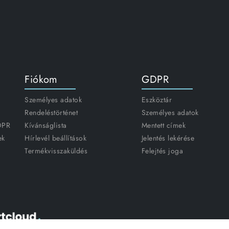
Fiókom
GDPR
Személyes adatok
Eszköztár
Rendeléstörténet
Személyes adatok
GDPR
Kívánságlista
Mentett címek
ek
Hírlevél beállítások
Jelentés lekérése
Termékvisszaküldés
Felejtés joga