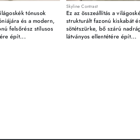
Skyline Contrast
világoskék tónusok
Ez az összeállítás a világosk
móniájára és a modern,
strukturált fazonú kiskabát é
nú felsőrész stílusos
sötétszürke, bő szárú nadrá
re épít...
látványos ellentétére épít...