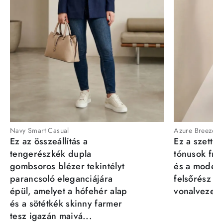
Navy Smart Casual
Azure Breeze
Ez az összeállítás a
Ez a szett a
tengerészkék dupla
tónusok fris
gombsoros blézer tekintélyt
és a moder
parancsoló eleganciájára
felsőrész st
épül, amelyet a hófehér alap
vonalvezeté
és a sötétkék skinny farmer
tesz igazán maivá...