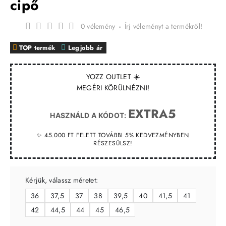
cipő
0 vélemény
-
Írj véleményt a termékről!
TOP termék
Legjobb ár
YOZZ OUTLET ☀️
MEGÉRI KÖRÜLNÉZNI!
EXTRA5
HASZNÁLD A KÓDOT:
✨ 45.000 FT FELETT TOVÁBBI 5% KEDVEZMÉNYBEN
RÉSZESÜLSZ!
Kérjük, válassz méretet:
36
37,5
37
38
39,5
40
41,5
41
42
44,5
44
45
46,5