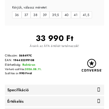
Kérjük, válassz méretet:
36
37
38
39
39,5
40
41
41,5
33 990 Ft
Áraink az ÁFA értékét tartalmazzák!
Cikkszám:
568497C
EAN:
194432299108
Elérhetőség:
Raktáron
Várható szállítás:
2026.08.11.
Szállítási ár:
990 Ft-tól
Specifikáció
Értékelés