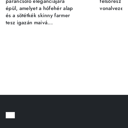
parancsoló eleganciájára
felsőrész st
épül, amelyet a hófehér alap
vonalvezeté
és a sötétkék skinny farmer
tesz igazán maivá...