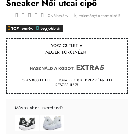
Sneaker Női utcai cipő
0 vélemény
-
Írj véleményt a termékről!
TOP termék
Legjobb ár
YOZZ OUTLET ☀️
MEGÉRI KÖRÜLNÉZNI!
EXTRA5
HASZNÁLD A KÓDOT:
✨ 45.000 FT FELETT TOVÁBBI 5% KEDVEZMÉNYBEN
RÉSZESÜLSZ!
Más színben szeretnéd?