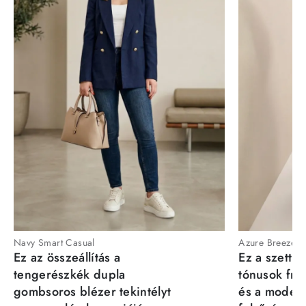
Navy Smart Casual
Azure Breeze
Ez az összeállítás a
Ez a szett a
tengerészkék dupla
tónusok fris
gombsoros blézer tekintélyt
és a moder