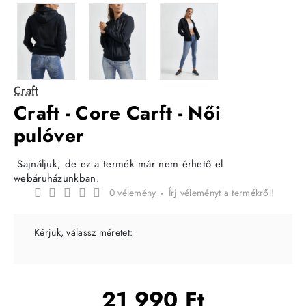
Craft
Craft - Core Carft - Női
pulóver
Sajnáljuk, de ez a termék már nem érhető el
webáruházunkban.
0 vélemény
-
Írj véleményt a termékről!
Kérjük, válassz méretet:
21 990 Ft