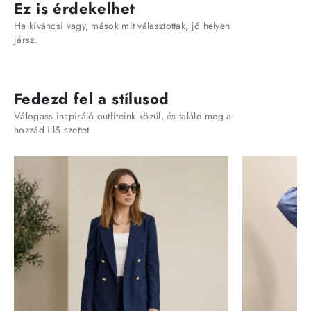
Ez is érdekelhet
Ha kíváncsi vagy, mások mit választottak, jó helyen
jársz.
Fedezd fel a stílusod
Válogass inspiráló outfiteink közül, és találd meg a
hozzád illő szettet