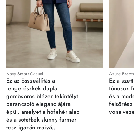
Navy Smart Casual
Azure Breeze
Ez az összeállítás a
Ez a szett a
tengerészkék dupla
tónusok fris
gombsoros blézer tekintélyt
és a moder
parancsoló eleganciájára
felsőrész st
épül, amelyet a hófehér alap
vonalvezeté
és a sötétkék skinny farmer
tesz igazán maivá...