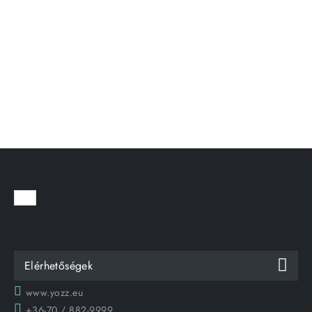
Elérhetőségek
www.yozz.eu
+36-70 / 882-9999