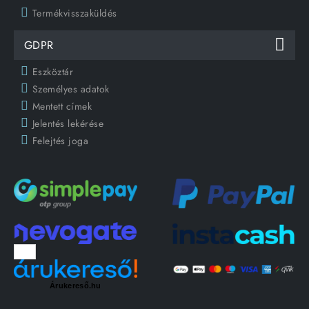
Termékvisszaküldés
GDPR
Eszköztár
Személyes adatok
Mentett címek
Jelentés lekérése
Felejtés joga
Árukereső.hu