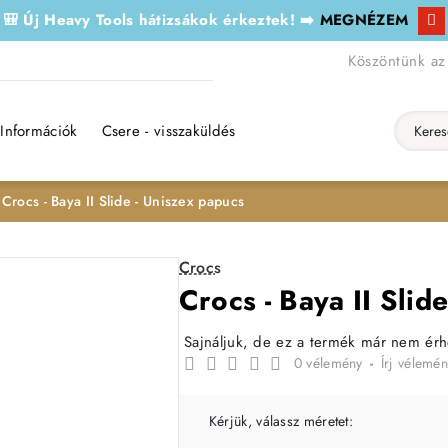
🎒 Új Heavy Tools hátizsákok érkeztek! ➡️
MEGNÉZEM
Köszöntünk az
Információk
Csere - visszaküldés
Keresés..
Crocs - Baya II Slide - Uniszex papucs
Crocs
Crocs - Baya II Slid
Sajnáljuk, de ez a termék már nem ér
0 vélemény
-
Írj vélemén
Kérjük, válassz méretet: