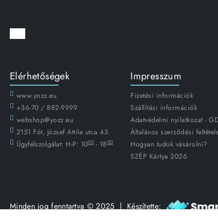
Elérhetőségek
Impresszum
www.yozz.eu
Fizetési információk
+36-70 / 882-9999
Szállítási információk
webshop@yozz.eu
Adatvédelmi nyilatkozat - 
2151 Fót, József Attila utca 43.
Általános szerződési feltétel
00
00
Ügyfélszolgálat:
H-P: 10
- 18
Hogyan tudok vásárolni?
SZÉP Kártya 2026
Minden jog fenntartva © 2025 | Készítette: