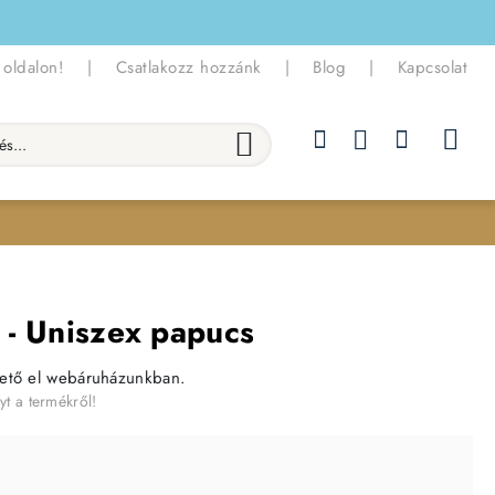
 oldalon!
|
Csatlakozz hozzánk
|
Blog
|
Kapcsolat
.
e - Uniszex papucs
hető el webáruházunkban.
yt a termékről!