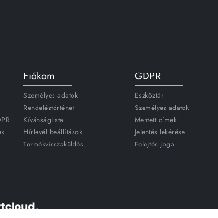
Fiókom
GDPR
Személyes adatok
Eszköztár
Rendeléstörténet
Személyes adatok
GDPR
Kívánságlista
Mentett címek
ek
Hírlevél beállítások
Jelentés lekérése
Termékvisszaküldés
Felejtés joga