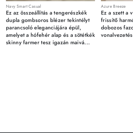
Navy Smart Casual
Azure Breeze
Ez az összeállítás a tengerészkék
Ez a szett a 
dupla gombsoros blézer tekintélyt
frissítő har
parancsoló eleganciájára épül,
dobozos fazo
amelyet a hófehér alap és a sötétkék
vonalvezetésé
skinny farmer tesz igazán maivá...