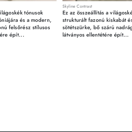
Skyline Contrast
világoskék tónusok
Ez az összeállítás a világosk
móniájára és a modern,
strukturált fazonú kiskabát é
nú felsőrész stílusos
sötétszürke, bő szárú nadrá
re épít...
látványos ellentétére épít...