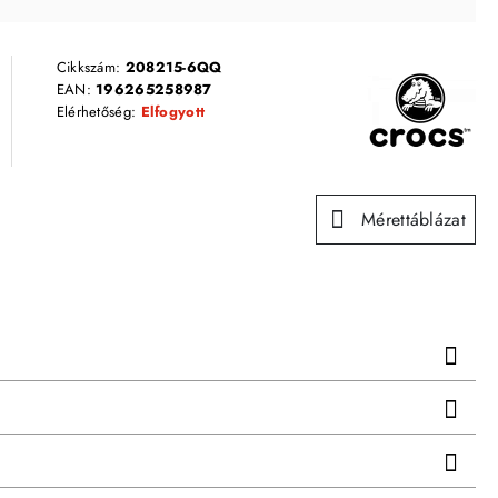
Cikkszám:
208215-6QQ
EAN:
196265258987
Elérhetőség:
Elfogyott
Mérettáblázat