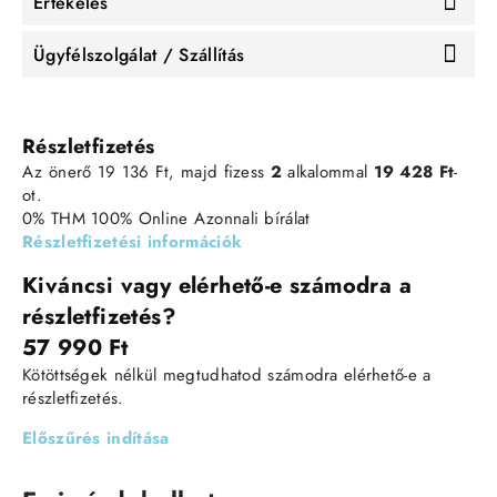
Értékelés
Ügyfélszolgálat / Szállítás
Részletfizetés
Az önerő 19 136 Ft, majd fizess
2
alkalommal
19 428 Ft
-
ot.
0% THM
100% Online
Azonnali bírálat
Részletfizetési információk
Kiváncsi vagy elérhető-e számodra a
részletfizetés?
57 990 Ft
Kötöttségek nélkül megtudhatod számodra elérhető-e a
részletfizetés.
Előszűrés indítása