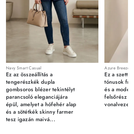
Navy Smart Casual
Azure Breeze
Ez az összeállítás a
Ez a szett a
tengerészkék dupla
tónusok fris
gombsoros blézer tekintélyt
és a moder
parancsoló eleganciájára
felsőrész st
épül, amelyet a hófehér alap
vonalvezeté
és a sötétkék skinny farmer
tesz igazán maivá...