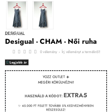
DESIGUAL
Desigual - CHAM - Női ruha
0 vélemény
-
Írj véleményt a termékről!
Legjobb ár
YOZZ OUTLET ☀️
MEGÉRI KÖRÜLNÉZNI!
EXTRA5
HASZNÁLD A KÓDOT:
✨ 45.000 FT FELETT TOVÁBBI 5% KEDVEZMÉNYBEN
RÉSZESÜLSZ!