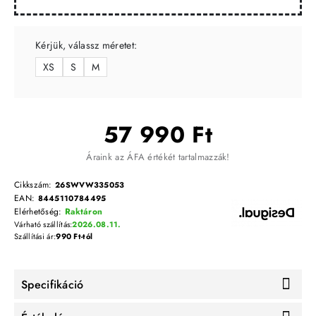
Kérjük, válassz méretet:
XS
S
M
57 990 Ft
Áraink az ÁFA értékét tartalmazzák!
Cikkszám:
26SWVW335053
EAN:
8445110784495
Elérhetőség:
Raktáron
Várható szállítás:
2026.08.11.
Szállítási ár:
990 Ft-tól
Specifikáció