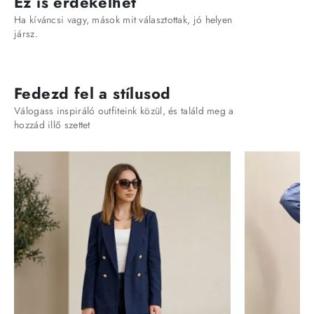
Ez is érdekelhet
Ha kíváncsi vagy, mások mit választottak, jó helyen
jársz.
Fedezd fel a stílusod
Válogass inspiráló outfiteink közül, és találd meg a
hozzád illő szettet