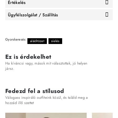
Értékelés
Ügyfélszolgálat / Szállítás
Gyorskeresés:
aláöltözet
síelés
Ez is érdekelhet
Ha kíváncsi vagy, mások mit választottak, jó helyen
jársz.
Fedezd fel a stílusod
Válogass inspiráló outfiteink közül, és találd meg a
hozzád illő szettet