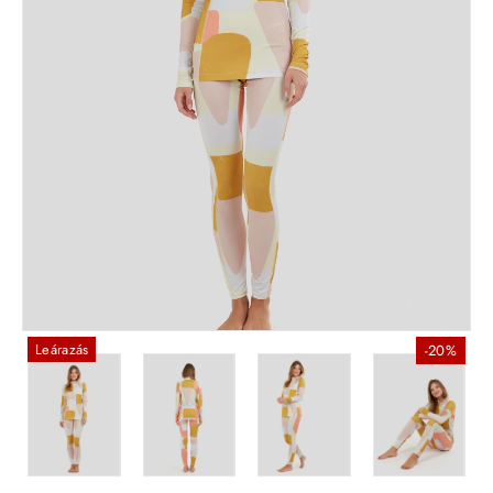
Leárazás
-20%