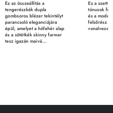
Ez az összeállítás a
Ez a szett a
tengerészkék dupla
tónusok fris
gombsoros blézer tekintélyt
és a moder
parancsoló eleganciájára
felsőrész st
épül, amelyet a hófehér alap
vonalvezeté
és a sötétkék skinny farmer
tesz igazán maivá...