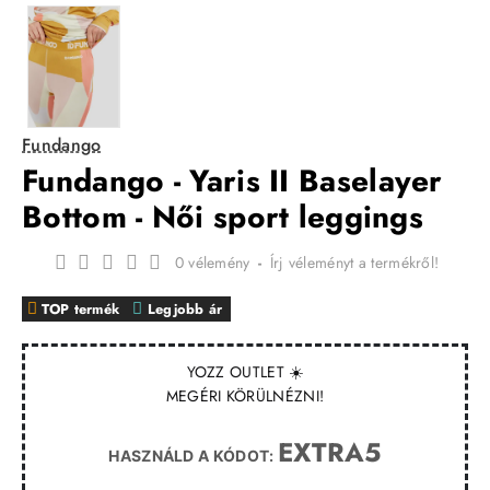
Fundango
Fundango - Yaris II Baselayer
Bottom - Női sport leggings
0 vélemény
-
Írj véleményt a termékről!
TOP termék
Legjobb ár
YOZZ OUTLET ☀️
MEGÉRI KÖRÜLNÉZNI!
EXTRA5
HASZNÁLD A KÓDOT: