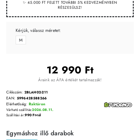
✨ 45.000 FT FELETT TOVÁBBI 5% KEDVEZMÉNYBEN
RÉSZESÜLSZ!
Kérjük, válassz méretet:
M
12 990 Ft
Áraink az ÁFA értékét tartalmazzák!
Cikkszám:
2BLAH02-211
EAN:
5996428588266
Elérhetőség:
Raktáron
Várható szállítás:
2026.08.11.
Szállítási ár:
990 Ft-tól
Egymáshoz illő darabok