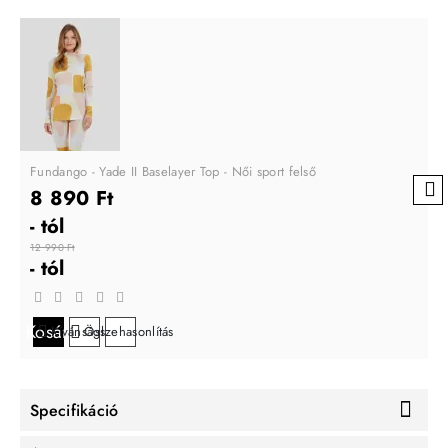
Fundango - Yade II Baselayer Top - Női sport felső
8 890 Ft
- tól
12 990 Ft
- tól
Kosárba
Kívánságlistára
Összehasonlítás
Specifikáció