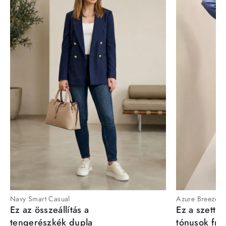
Navy Smart Casual
Azure Breeze
Ez az összeállítás a
Ez a szett a
tengerészkék dupla
tónusok fris