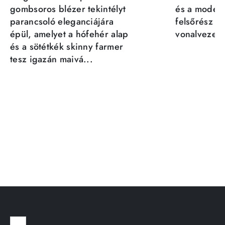
gombsoros blézer tekintélyt
és a moder
parancsoló eleganciájára
felsőrész st
épül, amelyet a hófehér alap
vonalvezeté
és a sötétkék skinny farmer
tesz igazán maivá...