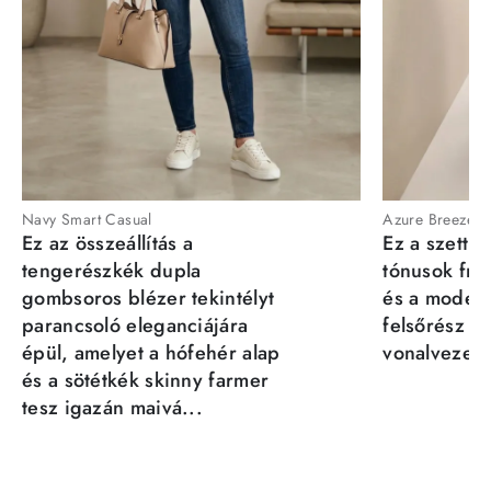
Navy Smart Casual
Azure Breeze
Ez az összeállítás a
Ez a szett a
tengerészkék dupla
tónusok fris
gombsoros blézer tekintélyt
és a moder
parancsoló eleganciájára
felsőrész st
épül, amelyet a hófehér alap
vonalvezeté
és a sötétkék skinny farmer
tesz igazán maivá...