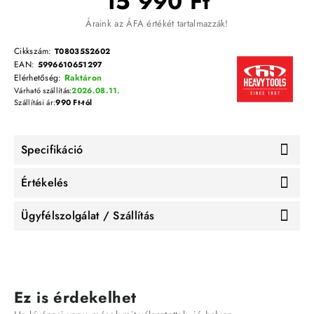
15 990 Ft
Áraink az ÁFA értékét tartalmazzák!
Cikkszám:
T08035S2602
EAN:
5996610651297
Elérhetőség:
Raktáron
Várható szállítás:
2026.08.11.
Szállítási ár:
990 Ft-tól
Specifikáció
Értékelés
Ügyfélszolgálat / Szállítás
Ez is érdekelhet