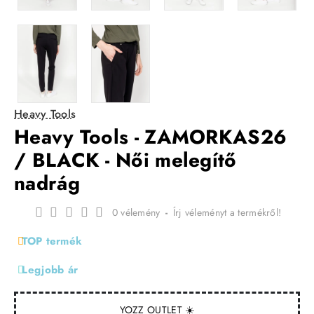
Heavy Tools
Heavy Tools - ZAMORKAS26
/ BLACK - Női melegítő
nadrág
0 vélemény
-
Írj véleményt a termékről!
TOP termék
Legjobb ár
YOZZ OUTLET ☀️