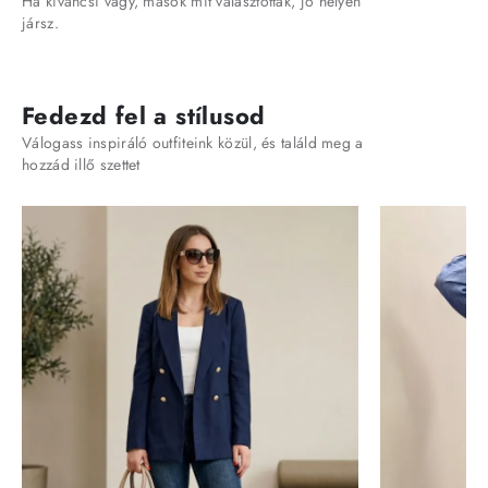
Ha kíváncsi vagy, mások mit választottak, jó helyen
jársz.
Fedezd fel a stílusod
Válogass inspiráló outfiteink közül, és találd meg a
hozzád illő szettet