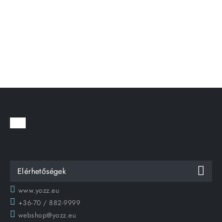
Elérhetőségek
www.yozz.eu
+36-70 / 882-9999
webshop@yozz.eu