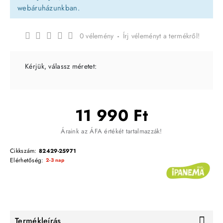
webáruházunkban.
0 vélemény
-
Írj véleményt a termékről!
Kérjük, válassz méretet:
11 990 Ft
Áraink az ÁFA értékét tartalmazzák!
Cikkszám:
82429-25971
Elérhetőség:
2-3 nap
Termékleírás