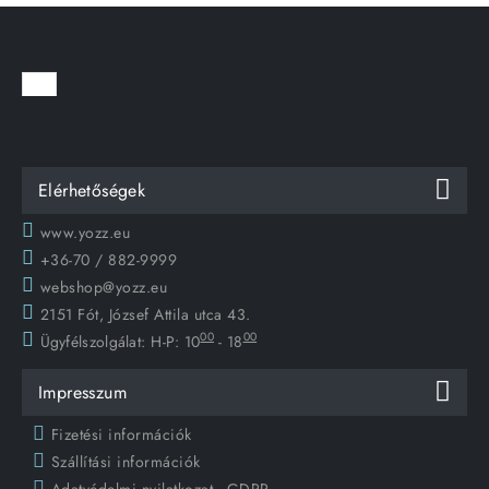
Elérhetőségek
www.yozz.eu
+36-70 / 882-9999
webshop@yozz.eu
2151 Fót, József Attila utca 43.
00
00
Ügyfélszolgálat:
H-P: 10
- 18
Impresszum
Fizetési információk
Szállítási információk
Adatvédelmi nyilatkozat - GDPR