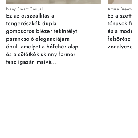
Navy Smart Casual
Azure Breeze
Ez az összeállítás a
Ez a szett a
tengerészkék dupla
tónusok fris
gombsoros blézer tekintélyt
és a moder
parancsoló eleganciájára
felsőrész st
épül, amelyet a hófehér alap
vonalvezeté
és a sötétkék skinny farmer
tesz igazán maivá...