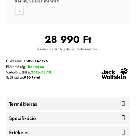
Kérjük, válassz méretet:
L
28 990 Ft
Áraink az ÁFA értékét tartalmazzák!
Cikkszám:
1505511-7726
Elérhetőség:
Raktáron
Várható szállítás:
2026.08.10.
Szállítási ár:
990 Ft-tól
Termékleírás
Specifikáció
Értékelés