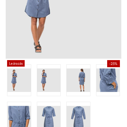
Leárazás
-25%