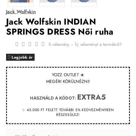
Jack Wolfskin
Jack Wolfskin INDIAN
SPRINGS DRESS Női ruha
0 vélemény
-
Írj véleményt a termékről!
Legjobb ár
YOZZ OUTLET ☀️
MEGÉRI KÖRÜLNÉZNI!
EXTRA5
HASZNÁLD A KÓDOT:
✨ 45.000 FT FELETT TOVÁBBI 5% KEDVEZMÉNYBEN
RÉSZESÜLSZ!