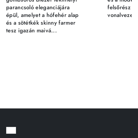
parancsoló eleganciájára
felsőrész st
épül, amelyet a hófehér alap
vonalvezeté
és a sötétkék skinny farmer
tesz igazán maivá...