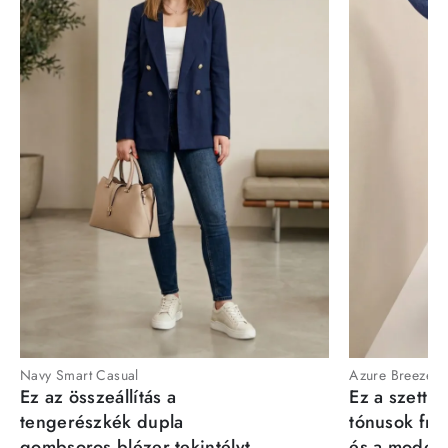
Navy Smart Casual
Azure Breeze
Ez az összeállítás a
Ez a szett a
tengerészkék dupla
tónusok fris
gombsoros blézer tekintélyt
és a moder