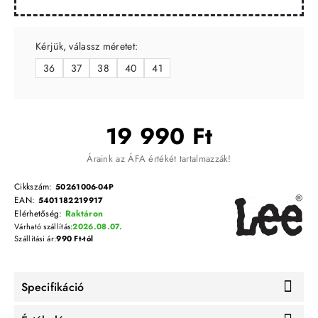
Kérjük, válassz méretet:
36
37
38
40
41
19 990 Ft
Áraink az ÁFA értékét tartalmazzák!
Cikkszám:
50261006-04P
EAN:
5401182219917
Elérhetőség:
Raktáron
Várható szállítás:
2026.08.07.
Szállítási ár:
990 Ft-tól
Specifikáció