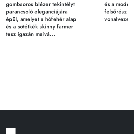
gombsoros blézer tekintélyt
és a moder
parancsoló eleganciájára
felsőrész st
épül, amelyet a hófehér alap
vonalvezeté
és a sötétkék skinny farmer
tesz igazán maivá...