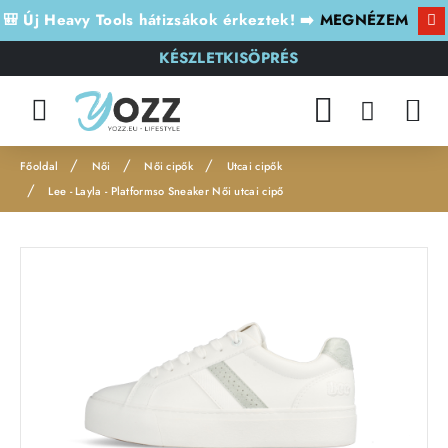
🎒 Új Heavy Tools hátizsákok érkeztek! ➡️
MEGNÉZEM
KÉSZLETKISÖPRÉS
Női
Női cipők
Utcai cipők
h
Lee - Layla - Platformso Sneaker Női utcai cipő
o
m
Leárazás
e