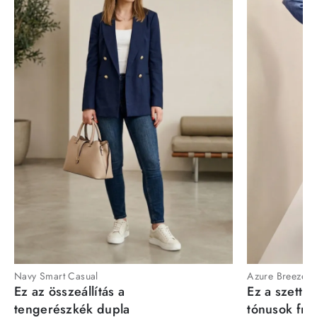
Navy Smart Casual
Azure Breeze
Ez az összeállítás a
Ez a szett a
tengerészkék dupla
tónusok fris