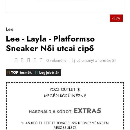
-35%
Lee
Lee - Layla - Platformso
Sneaker Női utcai cipő
0 vélemény
-
Írj véleményt a termékről!
TOP termék
Legjobb ár
YOZZ OUTLET ☀️
MEGÉRI KÖRÜLNÉZNI!
EXTRA5
HASZNÁLD A KÓDOT:
✨ 45.000 FT FELETT TOVÁBBI 5% KEDVEZMÉNYBEN
RÉSZESÜLSZ!